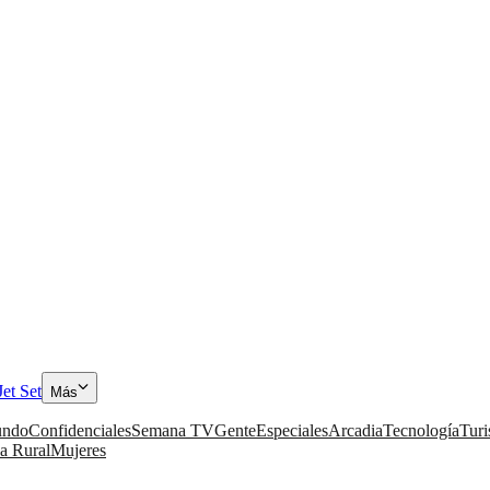
Jet Set
Más
ndo
Confidenciales
Semana TV
Gente
Especiales
Arcadia
Tecnología
Tur
a Rural
Mujeres