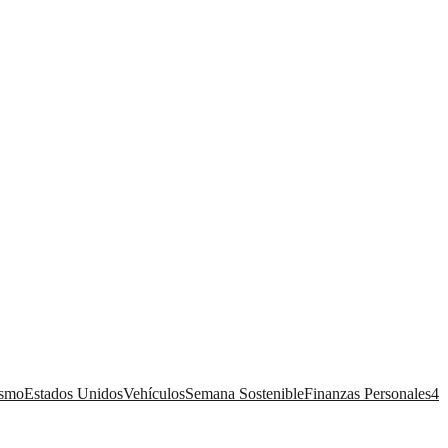
ismo
Estados Unidos
Vehículos
Semana Sostenible
Finanzas Personales
4