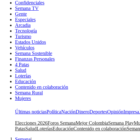
Confidenciales
Semana TV
Gente
Especiales
Arcadia
Tecnología
Turismo
Estados Unidos
Vehículos
Semana Sostenible
Finanzas Personales
4 Patas
Salud
Loterías
Educación
Contenido en colaboración
Semana Rural
Mujeres
Últimas noticias
Política
Nación
Dinero
Deportes
Opinión
Impresa
Elecciones 2026
Foros Semana
Mejor Colombia
Semana Play
Mu
Patas
Salud
Loterías
Educación
Contenido en colaboración
Seman
Semana
|