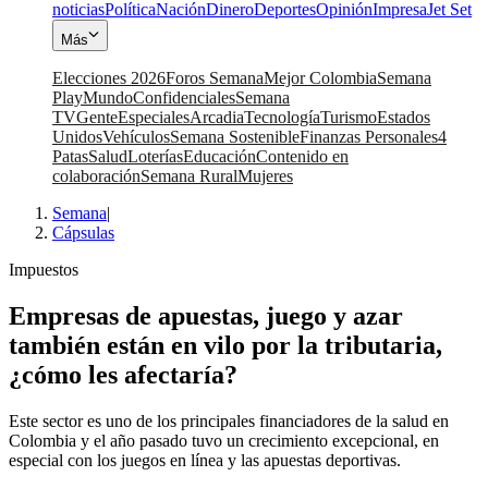
noticias
Política
Nación
Dinero
Deportes
Opinión
Impresa
Jet Set
Más
Elecciones 2026
Foros Semana
Mejor Colombia
Semana
Play
Mundo
Confidenciales
Semana
TV
Gente
Especiales
Arcadia
Tecnología
Turismo
Estados
Unidos
Vehículos
Semana Sostenible
Finanzas Personales
4
Patas
Salud
Loterías
Educación
Contenido en
colaboración
Semana Rural
Mujeres
Semana
|
Cápsulas
Impuestos
Empresas de apuestas, juego y azar
también están en vilo por la tributaria,
¿cómo les afectaría?
Este sector es uno de los principales financiadores de la salud en
Colombia y el año pasado tuvo un crecimiento excepcional, en
especial con los juegos en línea y las apuestas deportivas.