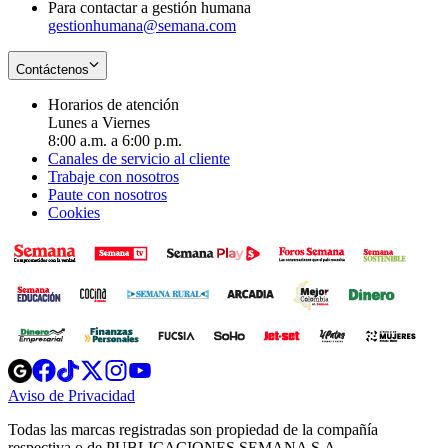
Para contactar a gestión humana
gestionhumana@semana.com
Contáctenos
Horarios de atención
Lunes a Viernes
8:00 a.m. a 6:00 p.m.
Canales de servicio al cliente
Trabaje con nosotros
Paute con nosotros
Cookies
Opens
Opens
Opens
Opens
Opens
in
in
in
in
in
Aviso de Privacidad
Opens
new
new
new
new
new
in
window
window
window
window
window
Todas las marcas registradas son propiedad de la compañía
new
respectiva o de PUBLICACIONES SEMANA S.A.