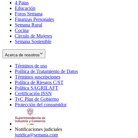
4 Patas
new
in
Educación
window
new
Foros Semana
window
Finanzas Personales
Semana Rural
Cocina
Círculo de Mujeres
Semana Sostenible
Acerca de nosotros
Términos de uso
Opens
Política de Tratamiento de Datos
in
Opens
Términos suscripciones
new
Opens
in
Política de Riesgos C/ST
window
in
Opens
new
Política SAGRILAFT
Opens
new
in
window
Certificación ISSN
Opens
in
window
new
TyC Plan de Gobierno
in
new
Opens
window
Protección del consumidor
new
window
in
Opens
window
new
in
window
new
window
Notificaciones judiciales
juridica@semana.com