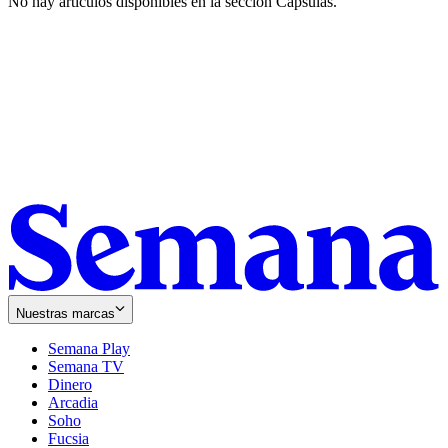
No hay artículos disponibles en la sección
Cápsulas
.
Nuestras marcas
Semana Play
Semana TV
Dinero
Arcadia
Soho
Opens
Fucsia
in
Opens