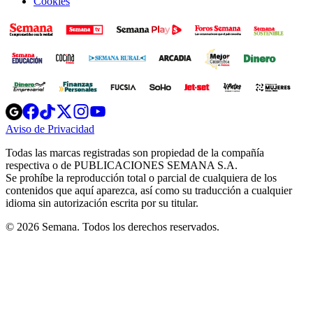
Cookies
Opens
Opens
Opens
Opens
Opens
in
in
in
in
in
Aviso de Privacidad
Opens
new
new
new
new
new
in
window
window
window
window
window
Todas las marcas registradas son propiedad de la compañía
new
respectiva o de PUBLICACIONES SEMANA S.A.
window
Se prohíbe la reproducción total o parcial de cualquiera de los
contenidos que aquí aparezca, así como su traducción a cualquier
idioma sin autorización escrita por su titular.
© 2026 Semana. Todos los derechos reservados.