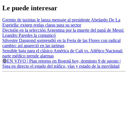
Le puede interesar
Gremio de taxistas le lanza mensaje al presidente Abelardo De La
Espriella: exigen reglas claras para su sector
Decisión en la selección Argentina por la muerte del papá de Messi:
Leandro Paredes la comunicó
Silvestre Dangond sorprendió en la Feria de las Flores con radical
cambio: así apareció en las tarimas
Sensible baja para el clásico América de Cali vs. Atlético Nacional:
parte médico prende alarmas
🔴EN VIVO | Plan retorno en Bogotá hoy, domingo 9 de agosto |
Siga en directo el estado del tráfico, vías y estado de la movilidad