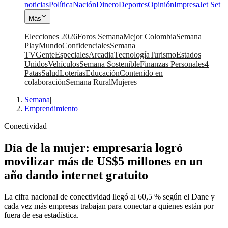
noticias
Política
Nación
Dinero
Deportes
Opinión
Impresa
Jet Set
Más
Elecciones 2026
Foros Semana
Mejor Colombia
Semana
Play
Mundo
Confidenciales
Semana
TV
Gente
Especiales
Arcadia
Tecnología
Turismo
Estados
Unidos
Vehículos
Semana Sostenible
Finanzas Personales
4
Patas
Salud
Loterías
Educación
Contenido en
colaboración
Semana Rural
Mujeres
Semana
|
Emprendimiento
Conectividad
Día de la mujer: empresaria logró
movilizar más de US$5 millones en un
año dando internet gratuito
La cifra nacional de conectividad llegó al 60,5 % según el Dane y
cada vez más empresas trabajan para conectar a quienes están por
fuera de esa estadística.