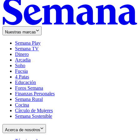
Nuestras marcas
Semana Play
Semana TV
Dinero
Arcadia
Soho
Opens
Fucsia
in
Opens
4 Patas
new
in
Educación
window
new
Foros Semana
window
Finanzas Personales
Semana Rural
Cocina
Círculo de Mujeres
Semana Sostenible
Acerca de nosotros