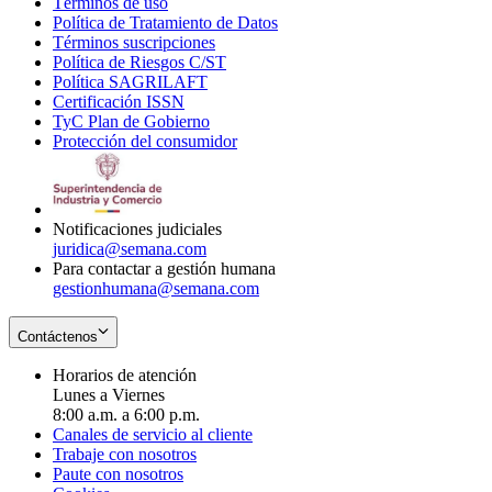
Términos de uso
Opens
Política de Tratamiento de Datos
in
Opens
Términos suscripciones
new
Opens
in
Política de Riesgos C/ST
window
in
Opens
new
Política SAGRILAFT
Opens
new
in
window
Certificación ISSN
Opens
in
window
new
TyC Plan de Gobierno
in
new
Opens
window
Protección del consumidor
new
window
in
Opens
window
new
in
window
new
window
Notificaciones judiciales
juridica@semana.com
Para contactar a gestión humana
gestionhumana@semana.com
Contáctenos
Horarios de atención
Lunes a Viernes
8:00 a.m. a 6:00 p.m.
Canales de servicio al cliente
Trabaje con nosotros
Paute con nosotros