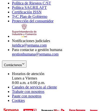
Política de Riesgos C/ST
window
in
Opens
new
Política SAGRILAFT
Opens
new
in
window
Certificación ISSN
Opens
in
window
new
TyC Plan de Gobierno
in
new
Opens
window
Protección del consumidor
new
window
in
Opens
window
new
in
window
new
window
Notificaciones judiciales
juridica@semana.com
Para contactar a gestión humana
gestionhumana@semana.com
Contáctenos
Horarios de atención
Lunes a Viernes
8:00 a.m. a 6:00 p.m.
Canales de servicio al cliente
Trabaje con nosotros
Paute con nosotros
Cookies