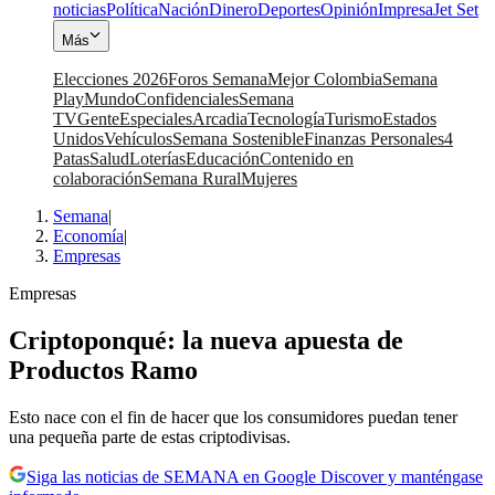
noticias
Política
Nación
Dinero
Deportes
Opinión
Impresa
Jet Set
Más
Elecciones 2026
Foros Semana
Mejor Colombia
Semana
Play
Mundo
Confidenciales
Semana
TV
Gente
Especiales
Arcadia
Tecnología
Turismo
Estados
Unidos
Vehículos
Semana Sostenible
Finanzas Personales
4
Patas
Salud
Loterías
Educación
Contenido en
colaboración
Semana Rural
Mujeres
Semana
|
Economía
|
Empresas
Empresas
Criptoponqué: la nueva apuesta de
Productos Ramo
Esto nace con el fin de hacer que los consumidores puedan tener
una pequeña parte de estas criptodivisas.
Siga las noticias de SEMANA en Google Discover y manténgase