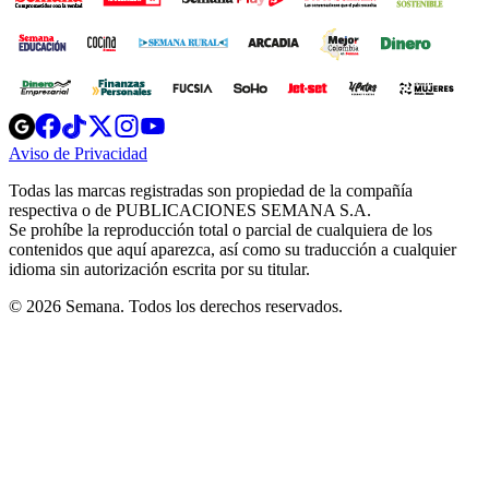
Opens
Opens
Opens
Opens
Opens
in
in
in
in
in
Aviso de Privacidad
Opens
new
new
new
new
new
in
window
window
window
window
window
Todas las marcas registradas son propiedad de la compañía
new
respectiva o de PUBLICACIONES SEMANA S.A.
window
Se prohíbe la reproducción total o parcial de cualquiera de los
contenidos que aquí aparezca, así como su traducción a cualquier
idioma sin autorización escrita por su titular.
© 2026 Semana. Todos los derechos reservados.