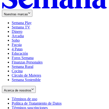
Nuestras marcas
Semana Play
Semana TV
Dinero
Arcadia
Soho
Opens
Fucsia
in
Opens
4 Patas
new
in
Educación
window
new
Foros Semana
window
Finanzas Personales
Semana Rural
Cocina
Círculo de Mujeres
Semana Sostenible
Acerca de nosotros
Términos de uso
Opens
Política de Tratamiento de Datos
in
Opens
Términos suscripciones
new
Opens
in