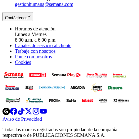
gestionhumana@semana.com
Contáctenos
Horarios de atención
Lunes a Viernes
8:00 a.m. a 6:00 p.m.
Canales de servicio al cliente
Trabaje con nosotros
Paute con nosotros
Cookies
Opens
Opens
Opens
Opens
Opens
in
in
in
in
in
Aviso de Privacidad
Opens
new
new
new
new
new
in
window
window
window
window
window
Todas las marcas registradas son propiedad de la compañía
new
respectiva o de PUBLICACIONES SEMANA S.A.
window