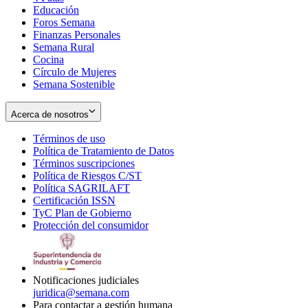
Educación
window
new
Foros Semana
window
Finanzas Personales
Semana Rural
Cocina
Círculo de Mujeres
Semana Sostenible
Acerca de nosotros
Términos de uso
Opens
Política de Tratamiento de Datos
in
Opens
Términos suscripciones
new
Opens
in
Política de Riesgos C/ST
window
in
Opens
new
Política SAGRILAFT
Opens
new
in
window
Certificación ISSN
Opens
in
window
new
TyC Plan de Gobierno
in
new
Opens
window
Protección del consumidor
new
window
in
Opens
window
new
in
window
new
window
Notificaciones judiciales
juridica@semana.com
Para contactar a gestión humana