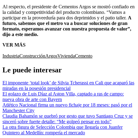
Al respecto, el presidente de Cementos Argos se mostró confiado en
la calidad y competitividad del producto colombiano. “Vamos a
participar en la proveeduría para dos deprimidos y el patio taller.
A
futuro, sabemos que el metro va a buscar soluciones de gran
formato, esperamos avanzar con nuestra propuesta de valor”,
dijo a este medio.
VER MÁS
Industria
Construcción
Argos
Vivienda
Cemento
Le puede interesar
El imponente ‘total look’ de Silvia Tcherassi en Cali que acaparó las
miradas en la posesión presidencial
El golazo de Luis Díaz al Aston Villa, captado a ras de campo:
nueva obra de arte con Bayern
Atlético Nacional firma un nuevo fichaje por 18 meses: pasó por el
Manchester City
Claudia Bahamón se quebró por gesto que tuvo Santiago Cruz y se
sinceró sobre fuerte detalle: “Me golpeó pensar en todo”
La otra figura de Selección Colombia que llegaría con Juanfer
Quintero al Medellín: rompería el mercado