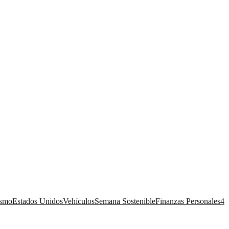
ismo
Estados Unidos
Vehículos
Semana Sostenible
Finanzas Personales
4