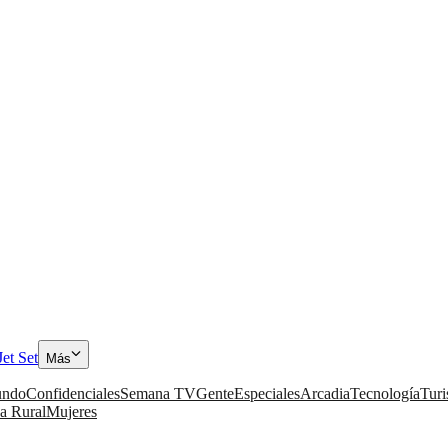
Jet Set
Más
ndo
Confidenciales
Semana TV
Gente
Especiales
Arcadia
Tecnología
Tur
a Rural
Mujeres