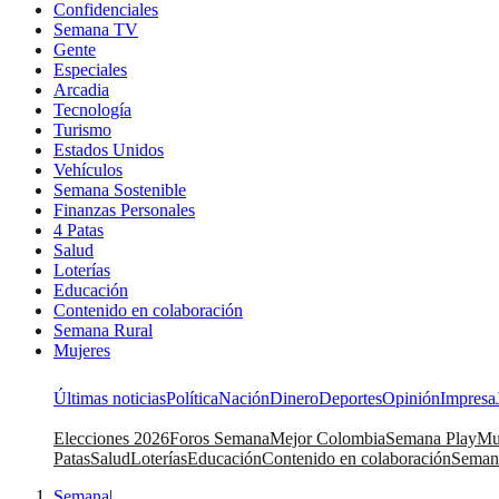
Confidenciales
Semana TV
Gente
Especiales
Arcadia
Tecnología
Turismo
Estados Unidos
Vehículos
Semana Sostenible
Finanzas Personales
4 Patas
Salud
Loterías
Educación
Contenido en colaboración
Semana Rural
Mujeres
Últimas noticias
Política
Nación
Dinero
Deportes
Opinión
Impresa
Elecciones 2026
Foros Semana
Mejor Colombia
Semana Play
Mu
Patas
Salud
Loterías
Educación
Contenido en colaboración
Seman
Semana
|