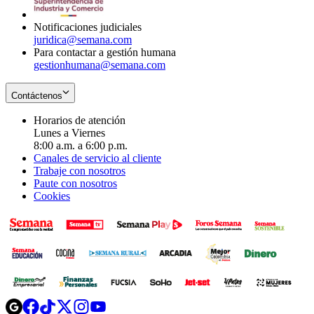
window
Notificaciones judiciales
juridica@semana.com
Para contactar a gestión humana
gestionhumana@semana.com
Contáctenos
Horarios de atención
Lunes a Viernes
8:00 a.m. a 6:00 p.m.
Canales de servicio al cliente
Trabaje con nosotros
Paute con nosotros
Cookies
Opens
Opens
Opens
Opens
Opens