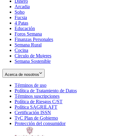
Dinero
Arcadia
Soho
Opens
Fucsia
in
Opens
4 Patas
new
in
Educación
window
new
Foros Semana
window
Finanzas Personales
Semana Rural
Cocina
Círculo de Mujeres
Semana Sostenible
Acerca de nosotros
Términos de uso
Opens
Política de Tratamiento de Datos
in
Opens
Términos suscripciones
new
Opens
in
Política de Riesgos C/ST
window
in
Opens
new
Política SAGRILAFT
Opens
new
in
window
Certificación ISSN
Opens
in
window
new
TyC Plan de Gobierno
in
new
Opens
window
Protección del consumidor
new
window
in
Opens
window
new
in
window
new