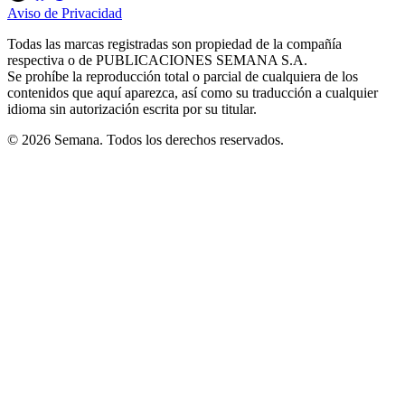
in
in
in
in
in
Aviso de Privacidad
Opens
new
new
new
new
new
in
window
window
window
window
window
Todas las marcas registradas son propiedad de la compañía
new
respectiva o de PUBLICACIONES SEMANA S.A.
window
Se prohíbe la reproducción total o parcial de cualquiera de los
contenidos que aquí aparezca, así como su traducción a cualquier
idioma sin autorización escrita por su titular.
© 2026 Semana. Todos los derechos reservados.