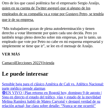
Otro de los que causó polémica fue el empresario Sergio Araújo,
quien en su cuenta de Twitter aseguró que si alguno de los
empleados de su compañía va a votar por Gustavo Petro, se tendría
que ir de su empresa.
“Mis trabajadores gozan de plena autodeterminación y tienen
derecho a votar libremente por quien cada uno decida. Pero yo
también tengo pleno derecho sobre mis empresas, por lo tanto, un
empleado que vote por Petro no cabe en mi esquema empresarial y
simplemente se tiene que ir”, se lee en el mensaje de Araújo.
VER MÁS
Camacol
Elecciones 2022
Vivienda
Le puede interesar
Sensible baja para el clásico América de Cali vs. Atlético Nacional:
parte médico prende alarmas
🔴EN VIVO | Plan retorno en Bogotá hoy, domingo 9 de agosto |
Siga en directo el estado del tráfico, vías y estado de la movilidad
Melina Ramírez habló de Mateo Carvajal y destapó verdad de su
relación actual; fue clara sobre detalle: “Nunca se me ocurrió”