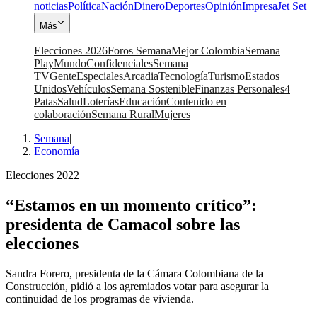
noticias
Política
Nación
Dinero
Deportes
Opinión
Impresa
Jet Set
Más
Elecciones 2026
Foros Semana
Mejor Colombia
Semana
Play
Mundo
Confidenciales
Semana
TV
Gente
Especiales
Arcadia
Tecnología
Turismo
Estados
Unidos
Vehículos
Semana Sostenible
Finanzas Personales
4
Patas
Salud
Loterías
Educación
Contenido en
colaboración
Semana Rural
Mujeres
Semana
|
Economía
Elecciones 2022
“Estamos en un momento crítico”:
presidenta de Camacol sobre las
elecciones
Sandra Forero, presidenta de la Cámara Colombiana de la
Construcción, pidió a los agremiados votar para asegurar la
continuidad de los programas de vivienda.