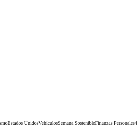
ismo
Estados Unidos
Vehículos
Semana Sostenible
Finanzas Personales
4