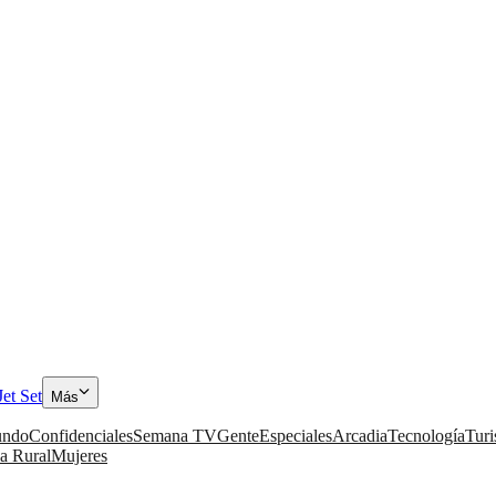
Jet Set
Más
ndo
Confidenciales
Semana TV
Gente
Especiales
Arcadia
Tecnología
Tur
a Rural
Mujeres