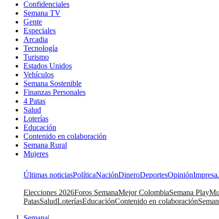
Confidenciales
Semana TV
Gente
Especiales
Arcadia
Tecnología
Turismo
Estados Unidos
Vehículos
Semana Sostenible
Finanzas Personales
4 Patas
Salud
Loterías
Educación
Contenido en colaboración
Semana Rural
Mujeres
Últimas noticias
Política
Nación
Dinero
Deportes
Opinión
Impresa
Elecciones 2026
Foros Semana
Mejor Colombia
Semana Play
Mu
Patas
Salud
Loterías
Educación
Contenido en colaboración
Seman
Semana
|