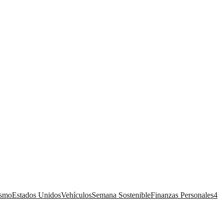
ismo
Estados Unidos
Vehículos
Semana Sostenible
Finanzas Personales
4