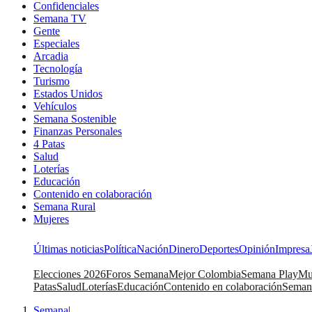
Confidenciales
Semana TV
Gente
Especiales
Arcadia
Tecnología
Turismo
Estados Unidos
Vehículos
Semana Sostenible
Finanzas Personales
4 Patas
Salud
Loterías
Educación
Contenido en colaboración
Semana Rural
Mujeres
Últimas noticias
Política
Nación
Dinero
Deportes
Opinión
Impresa
Elecciones 2026
Foros Semana
Mejor Colombia
Semana Play
Mu
Patas
Salud
Loterías
Educación
Contenido en colaboración
Seman
Semana
|