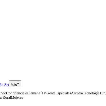
Jet Set
Más
ndo
Confidenciales
Semana TV
Gente
Especiales
Arcadia
Tecnología
Tur
a Rural
Mujeres