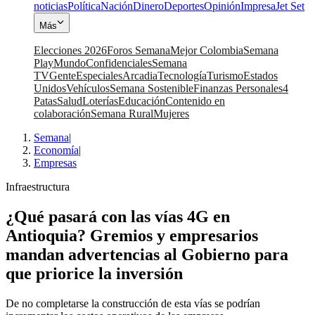
noticias
Política
Nación
Dinero
Deportes
Opinión
Impresa
Jet Set
Más
Elecciones 2026
Foros Semana
Mejor Colombia
Semana
Play
Mundo
Confidenciales
Semana
TV
Gente
Especiales
Arcadia
Tecnología
Turismo
Estados
Unidos
Vehículos
Semana Sostenible
Finanzas Personales
4
Patas
Salud
Loterías
Educación
Contenido en
colaboración
Semana Rural
Mujeres
Semana
|
Economía
|
Empresas
Infraestructura
¿Qué pasará con las vías 4G en
Antioquia? Gremios y empresarios
mandan advertencias al Gobierno para
que priorice la inversión
De no completarse la construcción de esta vías se podrían