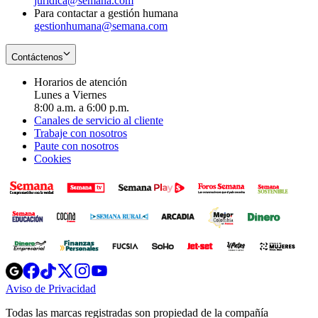
juridica@semana.com
Para contactar a gestión humana
gestionhumana@semana.com
Contáctenos
Horarios de atención
Lunes a Viernes
8:00 a.m. a 6:00 p.m.
Canales de servicio al cliente
Trabaje con nosotros
Paute con nosotros
Cookies
Opens
Opens
Opens
Opens
Opens
in
in
in
in
in
Aviso de Privacidad
Opens
new
new
new
new
new
in
window
window
window
window
window
Todas las marcas registradas son propiedad de la compañía
new