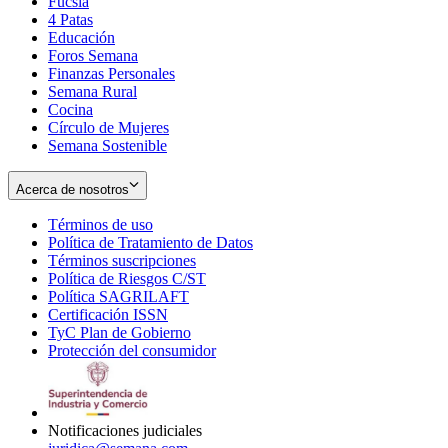
Fucsia
in
Opens
4 Patas
new
in
Educación
window
new
Foros Semana
window
Finanzas Personales
Semana Rural
Cocina
Círculo de Mujeres
Semana Sostenible
Acerca de nosotros
Términos de uso
Opens
Política de Tratamiento de Datos
in
Opens
Términos suscripciones
new
Opens
in
Política de Riesgos C/ST
window
in
Opens
new
Política SAGRILAFT
Opens
new
in
window
Certificación ISSN
Opens
in
window
new
TyC Plan de Gobierno
in
new
Opens
window
Protección del consumidor
new
window
in
Opens
window
new
in
window
new
window
Notificaciones judiciales