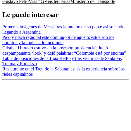
Gustavo Petro
Vías 4G
Vías terciarias
Ministerio de Transporte
Le puede interesar
Primeras imágenes de Messi tras la muerte de su papá: así se le vio
llegando a Argentina
Pico y placa regional este domingo 9 de agosto: estos son los
horarios y la multa si lo incumple
Cristina Hurtado estuvo en la posesión presidencial, lució
despampanante ‘look’ y dejó palabras: “Colombia está por encima”
Tabla de posiciones de la Liga BetPlay tras victorias de Santa Fe,
Tolima y Fortaleza
Restaurante en el Tren de la Sabana: así es la experiencia sobre los
rieles capitalinos