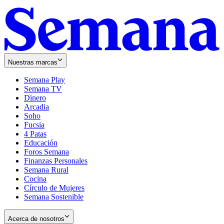
Nuestras marcas
Semana Play
Semana TV
Dinero
Arcadia
Soho
Opens
Fucsia
in
Opens
4 Patas
new
in
Educación
window
new
Foros Semana
window
Finanzas Personales
Semana Rural
Cocina
Círculo de Mujeres
Semana Sostenible
Acerca de nosotros