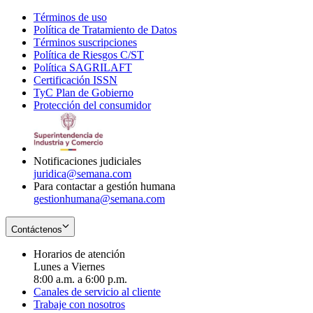
Términos de uso
Opens
Política de Tratamiento de Datos
in
Opens
Términos suscripciones
new
Opens
in
Política de Riesgos C/ST
window
in
Opens
new
Política SAGRILAFT
Opens
new
in
window
Certificación ISSN
Opens
in
window
new
TyC Plan de Gobierno
in
new
Opens
window
Protección del consumidor
new
window
in
Opens
window
new
in
window
new
window
Notificaciones judiciales
juridica@semana.com
Para contactar a gestión humana
gestionhumana@semana.com
Contáctenos
Horarios de atención
Lunes a Viernes
8:00 a.m. a 6:00 p.m.
Canales de servicio al cliente
Trabaje con nosotros