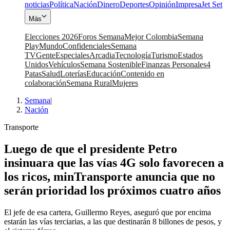
noticias
Política
Nación
Dinero
Deportes
Opinión
Impresa
Jet Set
Más
Elecciones 2026
Foros Semana
Mejor Colombia
Semana
Play
Mundo
Confidenciales
Semana
TV
Gente
Especiales
Arcadia
Tecnología
Turismo
Estados
Unidos
Vehículos
Semana Sostenible
Finanzas Personales
4
Patas
Salud
Loterías
Educación
Contenido en
colaboración
Semana Rural
Mujeres
Semana
|
Nación
Transporte
Luego de que el presidente Petro
insinuara que las vías 4G solo favorecen a
los ricos, minTransporte anuncia que no
serán prioridad los próximos cuatro años
El jefe de esa cartera, Guillermo Reyes, aseguró que por encima
estarán las vías terciarias, a las que destinarán 8 billones de pesos, y