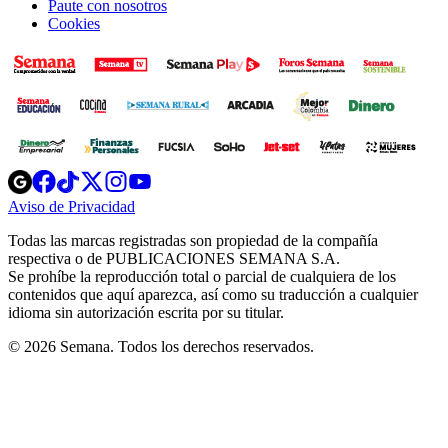
Paute con nosotros
Cookies
Opens
Opens
Opens
Opens
Opens
in
in
in
in
in
Aviso de Privacidad
Opens
new
new
new
new
new
in
window
window
window
window
window
Todas las marcas registradas son propiedad de la compañía
new
respectiva o de PUBLICACIONES SEMANA S.A.
window
Se prohíbe la reproducción total o parcial de cualquiera de los
contenidos que aquí aparezca, así como su traducción a cualquier
idioma sin autorización escrita por su titular.
© 2026 Semana. Todos los derechos reservados.