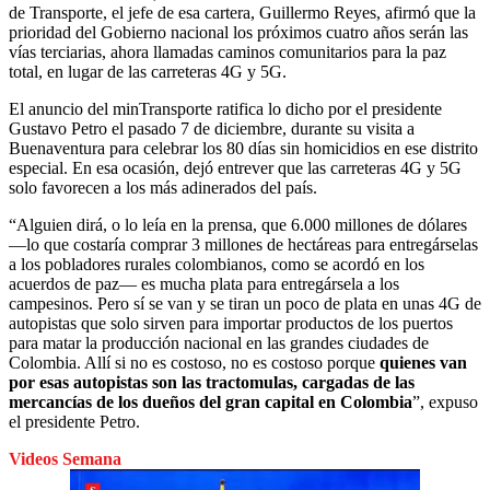
de Transporte, el jefe de esa cartera, Guillermo Reyes, afirmó que la
prioridad del Gobierno nacional los próximos cuatro años serán las
vías terciarias, ahora llamadas caminos comunitarios para la paz
total, en lugar de las carreteras 4G y 5G.
El anuncio del minTransporte ratifica lo dicho por el presidente
Gustavo Petro el pasado 7 de diciembre, durante su visita a
Buenaventura para celebrar los 80 días sin homicidios en ese distrito
especial. En esa ocasión, dejó entrever que las carreteras 4G y 5G
solo favorecen a los más adinerados del país.
“Alguien dirá, o lo leía en la prensa, que 6.000 millones de dólares
—lo que costaría comprar 3 millones de hectáreas para entregárselas
a los pobladores rurales colombianos, como se acordó en los
acuerdos de paz— es mucha plata para entregársela a los
campesinos. Pero sí se van y se tiran un poco de plata en unas 4G de
autopistas que solo sirven para importar productos de los puertos
para matar la producción nacional en las grandes ciudades de
Colombia. Allí si no es costoso,
no es costoso porque
quienes van
por esas autopistas son las tractomulas, cargadas de las
mercancías de los dueños del gran capital en Colombia
”, expuso
el presidente Petro.
Videos Semana