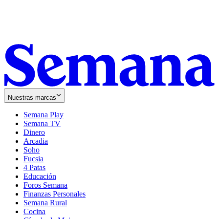
Nuestras marcas
Semana Play
Semana TV
Dinero
Arcadia
Soho
Opens
Fucsia
in
Opens
4 Patas
new
in
Educación
window
new
Foros Semana
window
Finanzas Personales
Semana Rural
Cocina