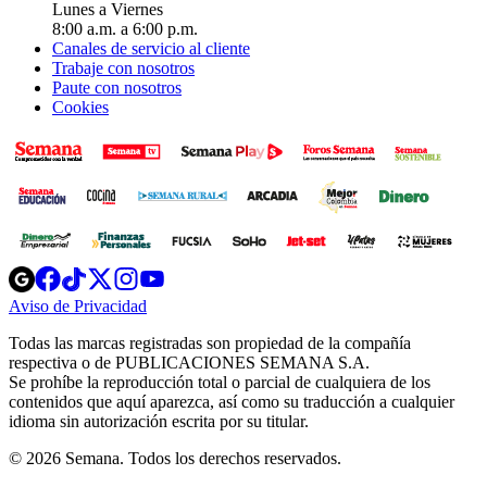
Lunes a Viernes
8:00 a.m. a 6:00 p.m.
Canales de servicio al cliente
Trabaje con nosotros
Paute con nosotros
Cookies
Opens
Opens
Opens
Opens
Opens
in
in
in
in
in
Aviso de Privacidad
Opens
new
new
new
new
new
in
window
window
window
window
window
Todas las marcas registradas son propiedad de la compañía
new
respectiva o de PUBLICACIONES SEMANA S.A.
window
Se prohíbe la reproducción total o parcial de cualquiera de los
contenidos que aquí aparezca, así como su traducción a cualquier
idioma sin autorización escrita por su titular.
© 2026 Semana. Todos los derechos reservados.