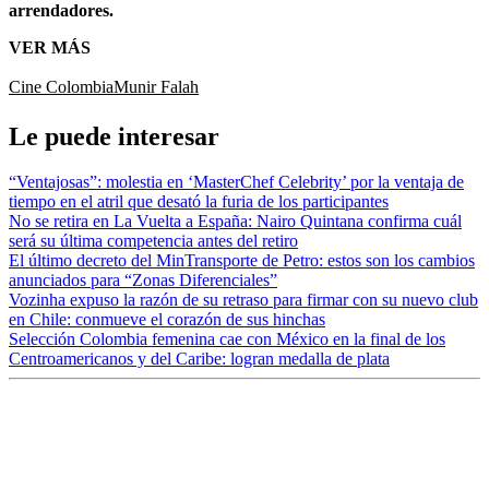
arrendadores.
VER MÁS
Cine Colombia
Munir Falah
Le puede interesar
“Ventajosas”: molestia en ‘MasterChef Celebrity’ por la ventaja de
tiempo en el atril que desató la furia de los participantes
No se retira en La Vuelta a España: Nairo Quintana confirma cuál
será su última competencia antes del retiro
El último decreto del MinTransporte de Petro: estos son los cambios
anunciados para “Zonas Diferenciales”
Vozinha expuso la razón de su retraso para firmar con su nuevo club
en Chile: conmueve el corazón de sus hinchas
Selección Colombia femenina cae con México en la final de los
Centroamericanos y del Caribe: logran medalla de plata