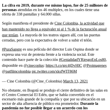
La cifra en 2019, durante ese mismo lapso, fue de 25 millones de
personas
atendidas en los 46 multiplex, en los cuales tiene una
oferta de 338 pantallas y 64.000 sillas.
Según manifiesta el presidente de
Cine Colombia, la actividad que
han mantenido no llega a equivaler ni al 1 % de la facturación anual
que tenían
. La mayoría de los teatros siguen allí, con las puertas
cerradas, pero con la expectativa de volver a subir el telón.
#PuraSangre
es una película del director Luis Ospina donde se
expresa una voz de protesta frente a la violencia social. Este
contenido hace parte de la colección
#GenialidadYRiesgoEnLos80
,
disponible en
@cinecoplus
:
https://t.co/grc4jDvHlC
@Proimagenes
@patfilmcolombia
pic.twitter.com/xksfWIT86M
— Cine Colombia (@Cine_Colombia)
March 13, 2021
No obstante, en Bogotá se produjo el cierre definitivo de las salas en
el Centro Comercial El Edén, que se había convertido en el
escenario más grande de la compañía y que por su ubicación en un
sector de alta afluencia de público era prometedor.
Durante la
pandemia no fue posible llegar a un acuerdo con los