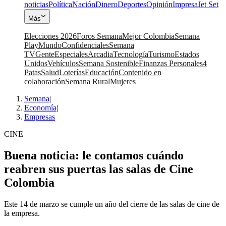
noticias
Política
Nación
Dinero
Deportes
Opinión
Impresa
Jet Set
Más
Elecciones 2026
Foros Semana
Mejor Colombia
Semana
Play
Mundo
Confidenciales
Semana
TV
Gente
Especiales
Arcadia
Tecnología
Turismo
Estados
Unidos
Vehículos
Semana Sostenible
Finanzas Personales
4
Patas
Salud
Loterías
Educación
Contenido en
colaboración
Semana Rural
Mujeres
Semana
|
Economía
|
Empresas
CINE
Buena noticia: le contamos cuándo
reabren sus puertas las salas de Cine
Colombia
Este 14 de marzo se cumple un año del cierre de las salas de cine de
la empresa.