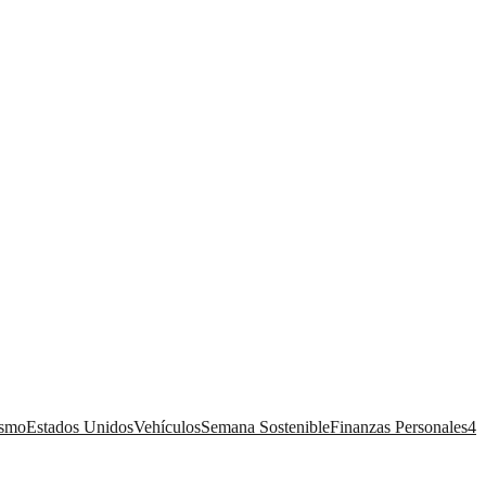
ismo
Estados Unidos
Vehículos
Semana Sostenible
Finanzas Personales
4