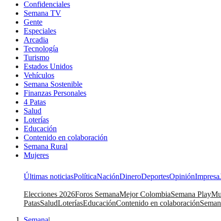
Confidenciales
Semana TV
Gente
Especiales
Arcadia
Tecnología
Turismo
Estados Unidos
Vehículos
Semana Sostenible
Finanzas Personales
4 Patas
Salud
Loterías
Educación
Contenido en colaboración
Semana Rural
Mujeres
Últimas noticias
Política
Nación
Dinero
Deportes
Opinión
Impresa
Elecciones 2026
Foros Semana
Mejor Colombia
Semana Play
Mu
Patas
Salud
Loterías
Educación
Contenido en colaboración
Seman
Semana
|