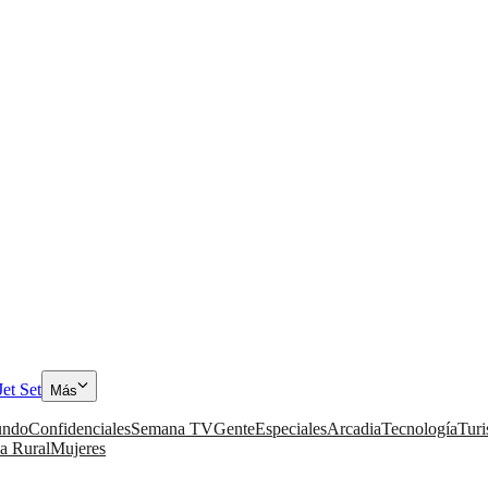
Jet Set
Más
ndo
Confidenciales
Semana TV
Gente
Especiales
Arcadia
Tecnología
Tur
a Rural
Mujeres