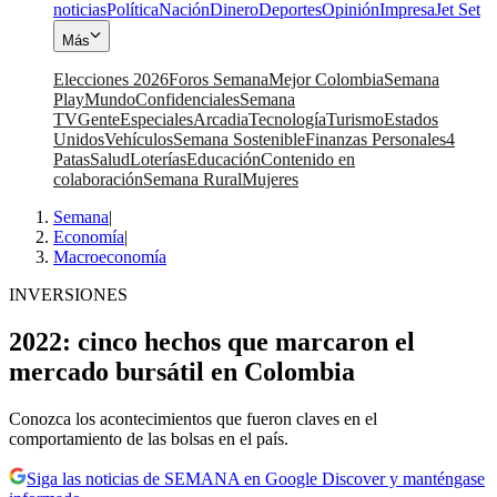
noticias
Política
Nación
Dinero
Deportes
Opinión
Impresa
Jet Set
Más
Elecciones 2026
Foros Semana
Mejor Colombia
Semana
Play
Mundo
Confidenciales
Semana
TV
Gente
Especiales
Arcadia
Tecnología
Turismo
Estados
Unidos
Vehículos
Semana Sostenible
Finanzas Personales
4
Patas
Salud
Loterías
Educación
Contenido en
colaboración
Semana Rural
Mujeres
Semana
|
Economía
|
Macroeconomía
INVERSIONES
2022: cinco hechos que marcaron el
mercado bursátil en Colombia
Conozca los acontecimientos que fueron claves en el
comportamiento de las bolsas en el país.
Siga las noticias de SEMANA en Google Discover y manténgase