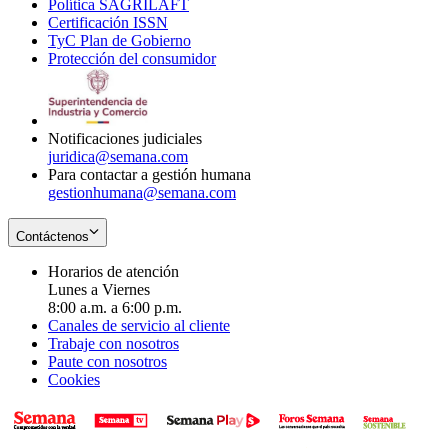
Política SAGRILAFT
Opens
new
in
window
Certificación ISSN
Opens
in
window
new
TyC Plan de Gobierno
in
new
Opens
window
Protección del consumidor
new
window
in
Opens
window
new
in
window
new
window
Notificaciones judiciales
juridica@semana.com
Para contactar a gestión humana
gestionhumana@semana.com
Contáctenos
Horarios de atención
Lunes a Viernes
8:00 a.m. a 6:00 p.m.
Canales de servicio al cliente
Trabaje con nosotros
Paute con nosotros
Cookies