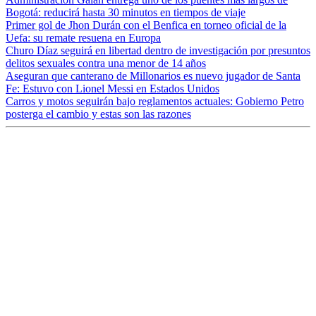
Bogotá: reducirá hasta 30 minutos en tiempos de viaje
Primer gol de Jhon Durán con el Benfica en torneo oficial de la
Uefa: su remate resuena en Europa
Churo Díaz seguirá en libertad dentro de investigación por presuntos
delitos sexuales contra una menor de 14 años
Aseguran que canterano de Millonarios es nuevo jugador de Santa
Fe: Estuvo con Lionel Messi en Estados Unidos
Carros y motos seguirán bajo reglamentos actuales: Gobierno Petro
posterga el cambio y estas son las razones