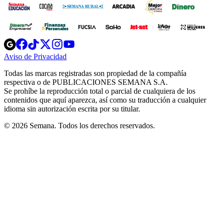
Opens
Opens
Opens
Opens
Opens
in
in
in
in
in
Aviso de Privacidad
Opens
new
new
new
new
new
in
window
window
window
window
window
Todas las marcas registradas son propiedad de la compañía
new
respectiva o de PUBLICACIONES SEMANA S.A.
window
Se prohíbe la reproducción total o parcial de cualquiera de los
contenidos que aquí aparezca, así como su traducción a cualquier
idioma sin autorización escrita por su titular.
© 2026 Semana. Todos los derechos reservados.