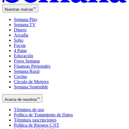
Nuestras marcas
Semana Play
Semana TV
Dinero
Arcadia
Soho
Opens
Fucsia
in
Opens
4 Patas
new
in
Educación
window
new
Foros Semana
window
Finanzas Personales
Semana Rural
Cocina
Círculo de Mujeres
Semana Sostenible
Acerca de nosotros
Términos de uso
Opens
Política de Tratamiento de Datos
in
Opens
Términos suscripciones
new
Opens
in
Política de Riesgos C/ST
window
in
Opens
new