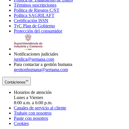
Términos suscripciones
new
Opens
in
Política de Riesgos C/ST
window
in
Opens
new
Política SAGRILAFT
Opens
new
in
window
Certificación ISSN
Opens
in
window
new
TyC Plan de Gobierno
in
new
Opens
window
Protección del consumidor
new
window
in
Opens
window
new
in
window
new
window
Notificaciones judiciales
juridica@semana.com
Para contactar a gestión humana
gestionhumana@semana.com
Contáctenos
Horarios de atención
Lunes a Viernes
8:00 a.m. a 6:00 p.m.
Canales de servicio al cliente
Trabaje con nosotros
Paute con nosotros
Cookies