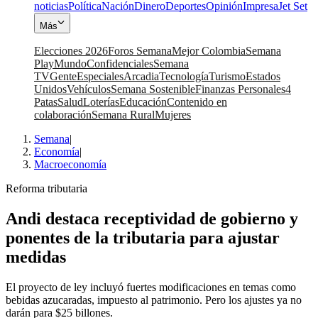
noticias
Política
Nación
Dinero
Deportes
Opinión
Impresa
Jet Set
Más
Elecciones 2026
Foros Semana
Mejor Colombia
Semana
Play
Mundo
Confidenciales
Semana
TV
Gente
Especiales
Arcadia
Tecnología
Turismo
Estados
Unidos
Vehículos
Semana Sostenible
Finanzas Personales
4
Patas
Salud
Loterías
Educación
Contenido en
colaboración
Semana Rural
Mujeres
Semana
|
Economía
|
Macroeconomía
Reforma tributaria
Andi destaca receptividad de gobierno y
ponentes de la tributaria para ajustar
medidas
El proyecto de ley incluyó fuertes modificaciones en temas como
bebidas azucaradas, impuesto al patrimonio. Pero los ajustes ya no
darán para $25 billones.