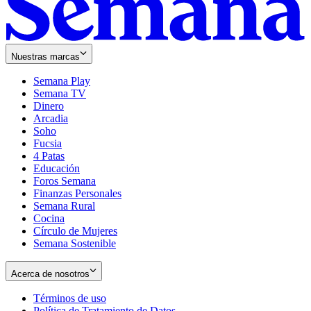
Nuestras marcas
Semana Play
Semana TV
Dinero
Arcadia
Soho
Opens
Fucsia
in
Opens
4 Patas
new
in
Educación
window
new
Foros Semana
window
Finanzas Personales
Semana Rural
Cocina
Círculo de Mujeres
Semana Sostenible
Acerca de nosotros
Términos de uso
Opens
Política de Tratamiento de Datos
in
Opens