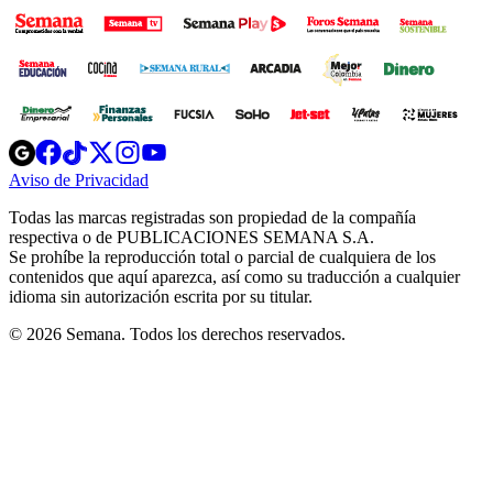
Opens
Opens
Opens
Opens
Opens
in
in
in
in
in
Aviso de Privacidad
Opens
new
new
new
new
new
in
window
window
window
window
window
Todas las marcas registradas son propiedad de la compañía
new
respectiva o de PUBLICACIONES SEMANA S.A.
window
Se prohíbe la reproducción total o parcial de cualquiera de los
contenidos que aquí aparezca, así como su traducción a cualquier
idioma sin autorización escrita por su titular.
© 2026 Semana. Todos los derechos reservados.