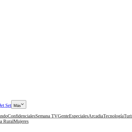
Jet Set
Más
ndo
Confidenciales
Semana TV
Gente
Especiales
Arcadia
Tecnología
Tur
a Rural
Mujeres