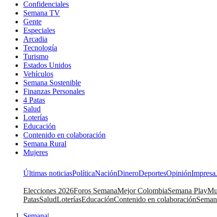
Confidenciales
Semana TV
Gente
Especiales
Arcadia
Tecnología
Turismo
Estados Unidos
Vehículos
Semana Sostenible
Finanzas Personales
4 Patas
Salud
Loterías
Educación
Contenido en colaboración
Semana Rural
Mujeres
Últimas noticias
Política
Nación
Dinero
Deportes
Opinión
Impresa
Elecciones 2026
Foros Semana
Mejor Colombia
Semana Play
Mu
Patas
Salud
Loterías
Educación
Contenido en colaboración
Seman
Semana
|