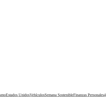
ismo
Estados Unidos
Vehículos
Semana Sostenible
Finanzas Personales
4