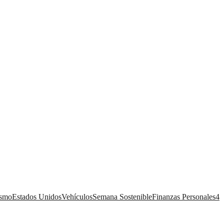
ismo
Estados Unidos
Vehículos
Semana Sostenible
Finanzas Personales
4