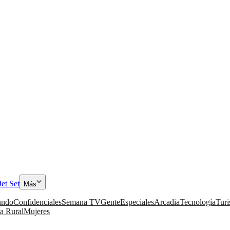
Jet Set
Más
ndo
Confidenciales
Semana TV
Gente
Especiales
Arcadia
Tecnología
Tur
a Rural
Mujeres