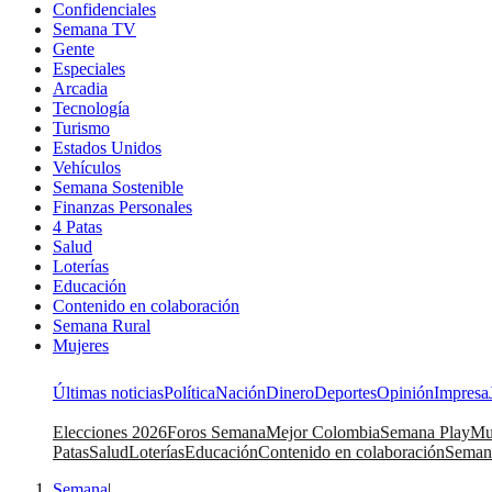
Confidenciales
Semana TV
Gente
Especiales
Arcadia
Tecnología
Turismo
Estados Unidos
Vehículos
Semana Sostenible
Finanzas Personales
4 Patas
Salud
Loterías
Educación
Contenido en colaboración
Semana Rural
Mujeres
Últimas noticias
Política
Nación
Dinero
Deportes
Opinión
Impresa
Elecciones 2026
Foros Semana
Mejor Colombia
Semana Play
Mu
Patas
Salud
Loterías
Educación
Contenido en colaboración
Seman
Semana
|