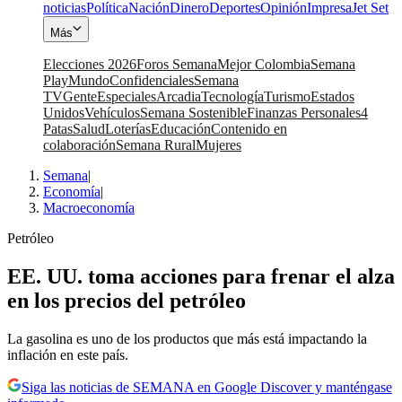
noticias
Política
Nación
Dinero
Deportes
Opinión
Impresa
Jet Set
Más
Elecciones 2026
Foros Semana
Mejor Colombia
Semana
Play
Mundo
Confidenciales
Semana
TV
Gente
Especiales
Arcadia
Tecnología
Turismo
Estados
Unidos
Vehículos
Semana Sostenible
Finanzas Personales
4
Patas
Salud
Loterías
Educación
Contenido en
colaboración
Semana Rural
Mujeres
Semana
|
Economía
|
Macroeconomía
Petróleo
EE. UU. toma acciones para frenar el alza
en los precios del petróleo
La gasolina es uno de los productos que más está impactando la
inflación en este país.
Siga las noticias de SEMANA en Google Discover y manténgase