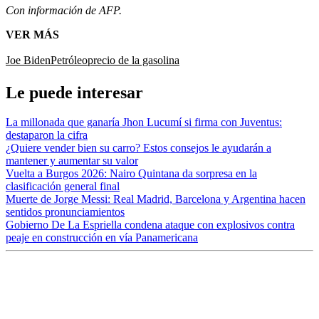
Con información de AFP.
VER MÁS
Joe Biden
Petróleo
precio de la gasolina
Le puede interesar
La millonada que ganaría Jhon Lucumí si firma con Juventus:
destaparon la cifra
¿Quiere vender bien su carro? Estos consejos le ayudarán a
mantener y aumentar su valor
Vuelta a Burgos 2026: Nairo Quintana da sorpresa en la
clasificación general final
Muerte de Jorge Messi: Real Madrid, Barcelona y Argentina hacen
sentidos pronunciamientos
Gobierno De La Espriella condena ataque con explosivos contra
peaje en construcción en vía Panamericana