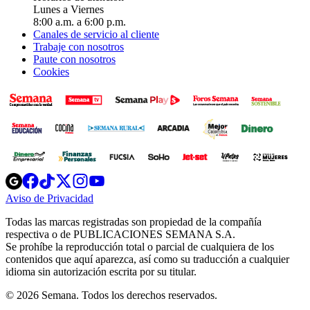
Lunes a Viernes
8:00 a.m. a 6:00 p.m.
Canales de servicio al cliente
Trabaje con nosotros
Paute con nosotros
Cookies
Opens
Opens
Opens
Opens
Opens
in
in
in
in
in
Aviso de Privacidad
Opens
new
new
new
new
new
in
window
window
window
window
window
Todas las marcas registradas son propiedad de la compañía
new
respectiva o de PUBLICACIONES SEMANA S.A.
window
Se prohíbe la reproducción total o parcial de cualquiera de los
contenidos que aquí aparezca, así como su traducción a cualquier
idioma sin autorización escrita por su titular.
© 2026 Semana. Todos los derechos reservados.