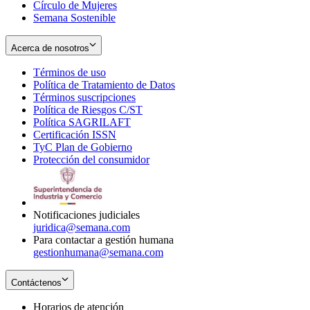
Círculo de Mujeres
Semana Sostenible
Acerca de nosotros
Términos de uso
Opens
Política de Tratamiento de Datos
in
Opens
Términos suscripciones
new
Opens
in
Política de Riesgos C/ST
window
in
Opens
new
Política SAGRILAFT
Opens
new
in
window
Certificación ISSN
Opens
in
window
new
TyC Plan de Gobierno
in
new
Opens
window
Protección del consumidor
new
window
in
Opens
window
new
in
window
new
window
Notificaciones judiciales
juridica@semana.com
Para contactar a gestión humana
gestionhumana@semana.com
Contáctenos
Horarios de atención