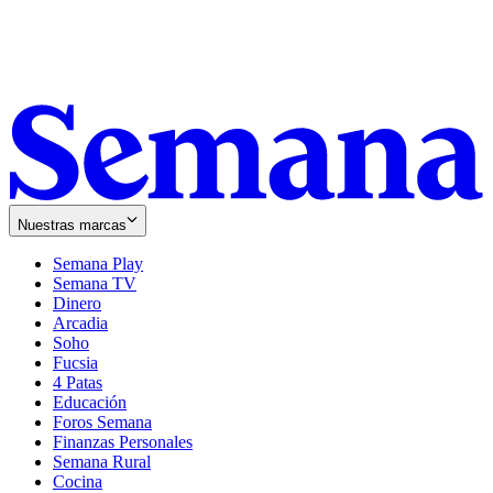
Nuestras marcas
Semana Play
Semana TV
Dinero
Arcadia
Soho
Opens
Fucsia
in
Opens
4 Patas
new
in
Educación
window
new
Foros Semana
window
Finanzas Personales
Semana Rural
Cocina