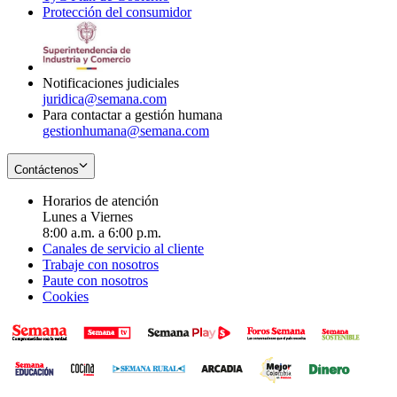
Protección del consumidor
new
window
in
Opens
window
new
in
window
new
window
Notificaciones judiciales
juridica@semana.com
Para contactar a gestión humana
gestionhumana@semana.com
Contáctenos
Horarios de atención
Lunes a Viernes
8:00 a.m. a 6:00 p.m.
Canales de servicio al cliente
Trabaje con nosotros
Paute con nosotros
Cookies