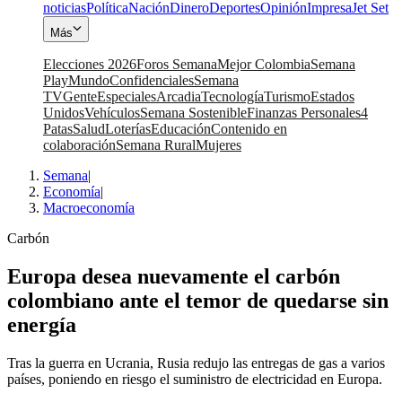
noticias
Política
Nación
Dinero
Deportes
Opinión
Impresa
Jet Set
Más
Elecciones 2026
Foros Semana
Mejor Colombia
Semana
Play
Mundo
Confidenciales
Semana
TV
Gente
Especiales
Arcadia
Tecnología
Turismo
Estados
Unidos
Vehículos
Semana Sostenible
Finanzas Personales
4
Patas
Salud
Loterías
Educación
Contenido en
colaboración
Semana Rural
Mujeres
Semana
|
Economía
|
Macroeconomía
Carbón
Europa desea nuevamente el carbón
colombiano ante el temor de quedarse sin
energía
Tras la guerra en Ucrania, Rusia redujo las entregas de gas a varios
países, poniendo en riesgo el suministro de electricidad en Europa.