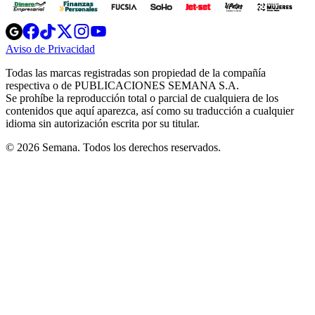
Opens
Opens
Opens
Opens
Opens
in
in
in
in
in
Aviso de Privacidad
Opens
new
new
new
new
new
in
window
window
window
window
window
Todas las marcas registradas son propiedad de la compañía
new
respectiva o de PUBLICACIONES SEMANA S.A.
window
Se prohíbe la reproducción total o parcial de cualquiera de los
contenidos que aquí aparezca, así como su traducción a cualquier
idioma sin autorización escrita por su titular.
© 2026 Semana. Todos los derechos reservados.