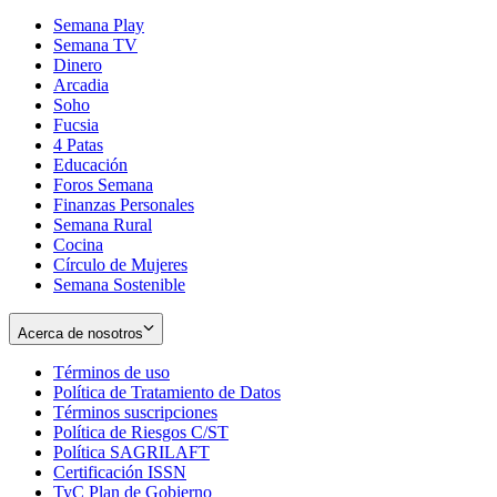
Semana Play
Semana TV
Dinero
Arcadia
Soho
Opens
Fucsia
in
Opens
4 Patas
new
in
Educación
window
new
Foros Semana
window
Finanzas Personales
Semana Rural
Cocina
Círculo de Mujeres
Semana Sostenible
Acerca de nosotros
Términos de uso
Opens
Política de Tratamiento de Datos
in
Opens
Términos suscripciones
new
Opens
in
Política de Riesgos C/ST
window
in
Opens
new
Política SAGRILAFT
Opens
new
in
window
Certificación ISSN
Opens
in
window
new
TyC Plan de Gobierno
in
new
Opens
window