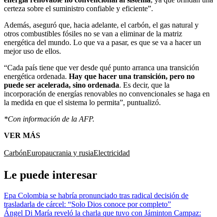
certeza sobre el suministro confiable y eficiente”.
Además, aseguró que, hacia adelante, el carbón, el gas natural y
otros combustibles fósiles no se van a eliminar de la matriz
energética del mundo. Lo que va a pasar, es que se va a hacer un
mejor uso de ellos.
“Cada país tiene que ver desde qué punto arranca una transición
energética ordenada.
Hay que hacer una transición, pero no
puede ser acelerada, sino ordenada
. Es decir, que la
incorporación de energías renovables no convencionales se haga en
la medida en que el sistema lo permita”, puntualizó.
*Con información de la AFP.
VER MÁS
Carbón
Europa
ucrania y rusia
Electricidad
Le puede interesar
Epa Colombia se habría pronunciado tras radical decisión de
trasladarla de cárcel: “Solo Dios conoce por completo”
Ángel Di María reveló la charla que tuvo con Jáminton Campaz: