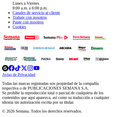
Lunes a Viernes
8:00 a.m. a 6:00 p.m.
Canales de servicio al cliente
Trabaje con nosotros
Paute con nosotros
Cookies
Opens
Opens
Opens
Opens
Opens
in
in
in
in
in
Aviso de Privacidad
Opens
new
new
new
new
new
in
window
window
window
window
window
Todas las marcas registradas son propiedad de la compañía
new
respectiva o de PUBLICACIONES SEMANA S.A.
window
Se prohíbe la reproducción total o parcial de cualquiera de los
contenidos que aquí aparezca, así como su traducción a cualquier
idioma sin autorización escrita por su titular.
© 2026 Semana. Todos los derechos reservados.