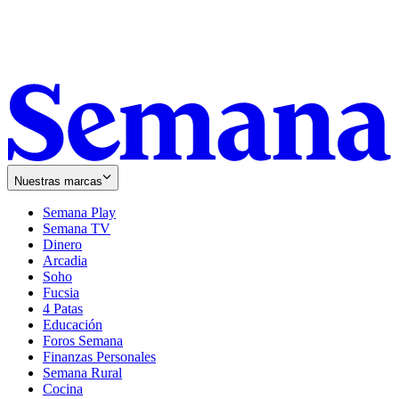
Nuestras marcas
Semana Play
Semana TV
Dinero
Arcadia
Soho
Opens
Fucsia
in
Opens
4 Patas
new
in
Educación
window
new
Foros Semana
window
Finanzas Personales
Semana Rural
Cocina