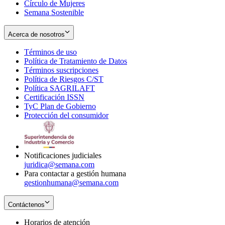
Círculo de Mujeres
Semana Sostenible
Acerca de nosotros
Términos de uso
Opens
Política de Tratamiento de Datos
in
Opens
Términos suscripciones
new
Opens
in
Política de Riesgos C/ST
window
in
Opens
new
Política SAGRILAFT
Opens
new
in
window
Certificación ISSN
Opens
in
window
new
TyC Plan de Gobierno
in
new
Opens
window
Protección del consumidor
new
window
in
Opens
window
new
in
window
new
window
Notificaciones judiciales
juridica@semana.com
Para contactar a gestión humana
gestionhumana@semana.com
Contáctenos
Horarios de atención