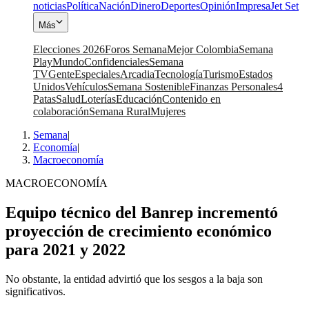
noticias
Política
Nación
Dinero
Deportes
Opinión
Impresa
Jet Set
Más
Elecciones 2026
Foros Semana
Mejor Colombia
Semana
Play
Mundo
Confidenciales
Semana
TV
Gente
Especiales
Arcadia
Tecnología
Turismo
Estados
Unidos
Vehículos
Semana Sostenible
Finanzas Personales
4
Patas
Salud
Loterías
Educación
Contenido en
colaboración
Semana Rural
Mujeres
Semana
|
Economía
|
Macroeconomía
MACROECONOMÍA
Equipo técnico del Banrep incrementó
proyección de crecimiento económico
para 2021 y 2022
No obstante, la entidad advirtió que los sesgos a la baja son
significativos.