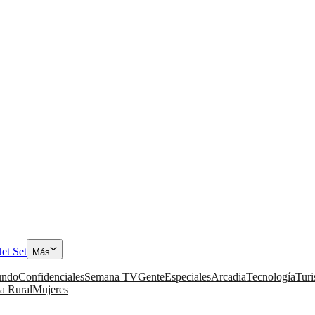
Jet Set
Más
ndo
Confidenciales
Semana TV
Gente
Especiales
Arcadia
Tecnología
Tur
a Rural
Mujeres