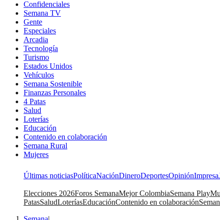
Confidenciales
Semana TV
Gente
Especiales
Arcadia
Tecnología
Turismo
Estados Unidos
Vehículos
Semana Sostenible
Finanzas Personales
4 Patas
Salud
Loterías
Educación
Contenido en colaboración
Semana Rural
Mujeres
Últimas noticias
Política
Nación
Dinero
Deportes
Opinión
Impresa
Elecciones 2026
Foros Semana
Mejor Colombia
Semana Play
Mu
Patas
Salud
Loterías
Educación
Contenido en colaboración
Seman
Semana
|