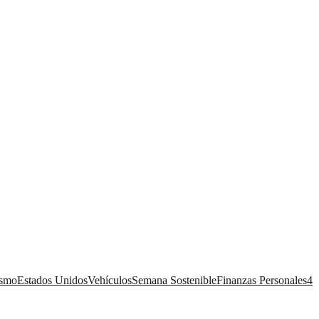
ismo
Estados Unidos
Vehículos
Semana Sostenible
Finanzas Personales
4