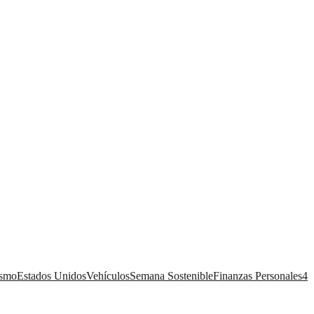
ismo
Estados Unidos
Vehículos
Semana Sostenible
Finanzas Personales
4