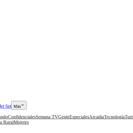
Jet Set
Más
ndo
Confidenciales
Semana TV
Gente
Especiales
Arcadia
Tecnología
Tur
a Rural
Mujeres