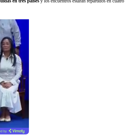
buidas en tres países
y los encuentros estarán repartidos en cuatro
d by