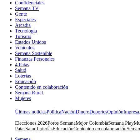
Confidenciales
Semana TV
Gente
Especiales
Arcadia
Tecnología
Turismo
Estados Unidos
Vehículos
Semana Sostenible
Finanzas Personales
4 Patas
Salud
Loterías
Educación
Contenido en colaboración
Semana Rural
Mujeres
Últimas noticias
Política
Nación
Dinero
Deportes
Opinión
Impresa
Elecciones 2026
Foros Semana
Mejor Colombia
Semana Play
Mu
Patas
Salud
Loterías
Educación
Contenido en colaboración
Seman
Semana
|