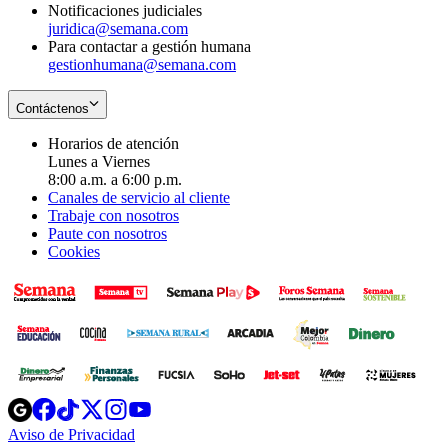
Notificaciones judiciales
juridica@semana.com
Para contactar a gestión humana
gestionhumana@semana.com
Contáctenos
Horarios de atención
Lunes a Viernes
8:00 a.m. a 6:00 p.m.
Canales de servicio al cliente
Trabaje con nosotros
Paute con nosotros
Cookies
Opens
Opens
Opens
Opens
Opens
in
in
in
in
in
Aviso de Privacidad
Opens
new
new
new
new
new