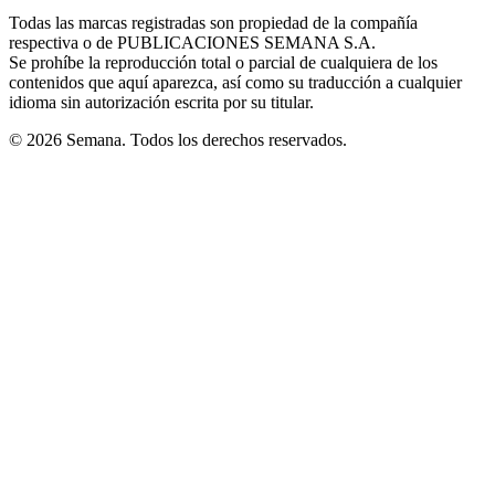
in
window
window
window
window
window
Todas las marcas registradas son propiedad de la compañía
new
respectiva o de PUBLICACIONES SEMANA S.A.
window
Se prohíbe la reproducción total o parcial de cualquiera de los
contenidos que aquí aparezca, así como su traducción a cualquier
idioma sin autorización escrita por su titular.
© 2026 Semana. Todos los derechos reservados.