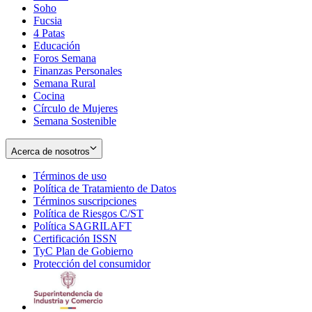
Soho
Opens
Fucsia
in
Opens
4 Patas
new
in
Educación
window
new
Foros Semana
window
Finanzas Personales
Semana Rural
Cocina
Círculo de Mujeres
Semana Sostenible
Acerca de nosotros
Términos de uso
Opens
Política de Tratamiento de Datos
in
Opens
Términos suscripciones
new
Opens
in
Política de Riesgos C/ST
window
in
Opens
new
Política SAGRILAFT
Opens
new
in
window
Certificación ISSN
Opens
in
window
new
TyC Plan de Gobierno
in
new
Opens
window
Protección del consumidor
new
window
in
Opens
window
new
in
window
new
window