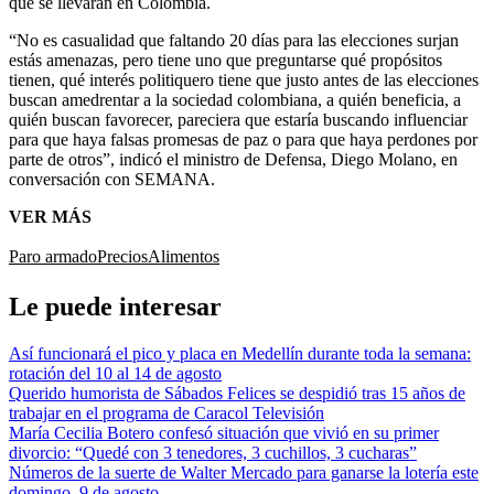
que se llevarán en Colombia.
“No es casualidad que faltando 20 días para las elecciones surjan
estás amenazas, pero tiene uno que preguntarse qué propósitos
tienen, qué interés politiquero tiene que justo antes de las elecciones
buscan amedrentar a la sociedad colombiana, a quién beneficia, a
quién buscan favorecer, pareciera que estaría buscando influenciar
para que haya falsas promesas de paz o para que haya perdones por
parte de otros”, indicó el ministro de Defensa, Diego Molano, en
conversación con SEMANA.
VER MÁS
Paro armado
Precios
Alimentos
Le puede interesar
Así funcionará el pico y placa en Medellín durante toda la semana:
rotación del 10 al 14 de agosto
Querido humorista de Sábados Felices se despidió tras 15 años de
trabajar en el programa de Caracol Televisión
María Cecilia Botero confesó situación que vivió en su primer
divorcio: “Quedé con 3 tenedores, 3 cuchillos, 3 cucharas”
Números de la suerte de Walter Mercado para ganarse la lotería este
domingo, 9 de agosto