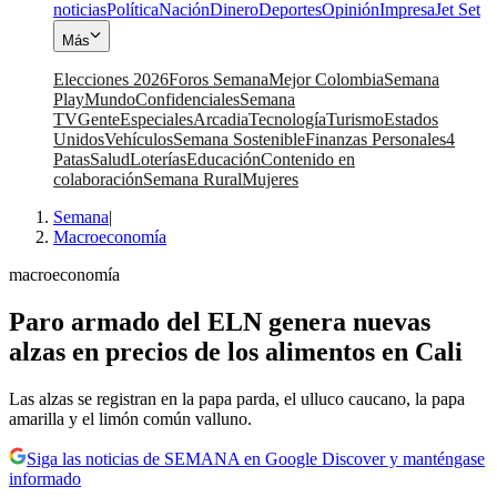
noticias
Política
Nación
Dinero
Deportes
Opinión
Impresa
Jet Set
Más
Elecciones 2026
Foros Semana
Mejor Colombia
Semana
Play
Mundo
Confidenciales
Semana
TV
Gente
Especiales
Arcadia
Tecnología
Turismo
Estados
Unidos
Vehículos
Semana Sostenible
Finanzas Personales
4
Patas
Salud
Loterías
Educación
Contenido en
colaboración
Semana Rural
Mujeres
Semana
|
Macroeconomía
macroeconomía
Paro armado del ELN genera nuevas
alzas en precios de los alimentos en Cali
Las alzas se registran en la papa parda, el ulluco caucano, la papa
amarilla y el limón común valluno.
Siga las noticias de SEMANA en Google Discover y manténgase
informado