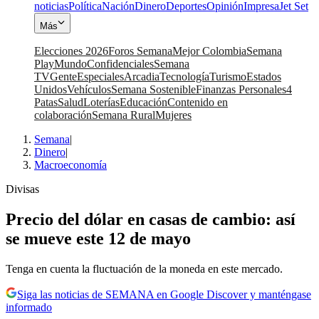
noticias
Política
Nación
Dinero
Deportes
Opinión
Impresa
Jet Set
Más
Elecciones 2026
Foros Semana
Mejor Colombia
Semana
Play
Mundo
Confidenciales
Semana
TV
Gente
Especiales
Arcadia
Tecnología
Turismo
Estados
Unidos
Vehículos
Semana Sostenible
Finanzas Personales
4
Patas
Salud
Loterías
Educación
Contenido en
colaboración
Semana Rural
Mujeres
Semana
|
Dinero
|
Macroeconomía
Divisas
Precio del dólar en casas de cambio: así
se mueve este 12 de mayo
Tenga en cuenta la fluctuación de la moneda en este mercado.
Siga las noticias de SEMANA en Google Discover y manténgase
informado