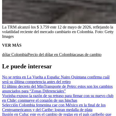
La TRM alcanzó los $ 3.759 este 12 de mayo de 2026, reflejando la
volatilidad reciente del mercado cambiario en Colombia.
Foto:
Getty
Images
VER MÁS
dólar Colombia
Precio del dólar en Colombia
casas de cambio
Le puede interesar
No se retira en La Vuelta a España: Nairo Quintana confirma cuál
será su última competencia antes del retiro
El último decreto del MinTransporte de Petro: estos son los cambios
anunciados para “Zonas Diferenciales”
Vozinha expuso la razón de su retraso para firmar con su nuevo club
en Chile: conmueve el corazón de sus hinchas
Selección Colombia femenina cae con México en la final de los
Centroamericanos y del Caribe: logran medalla de plata
Ilusión en Cuba: este es el cambio de reglas en el país caribeño que