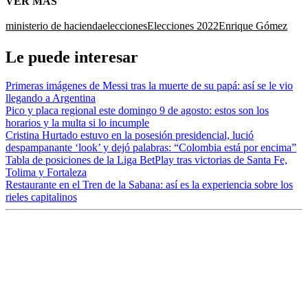
VER MÁS
ministerio de hacienda
elecciones
Elecciones 2022
Enrique Gómez
Le puede interesar
Primeras imágenes de Messi tras la muerte de su papá: así se le vio
llegando a Argentina
Pico y placa regional este domingo 9 de agosto: estos son los
horarios y la multa si lo incumple
Cristina Hurtado estuvo en la posesión presidencial, lució
despampanante ‘look’ y dejó palabras: “Colombia está por encima”
Tabla de posiciones de la Liga BetPlay tras victorias de Santa Fe,
Tolima y Fortaleza
Restaurante en el Tren de la Sabana: así es la experiencia sobre los
rieles capitalinos