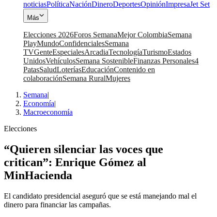
noticias
Política
Nación
Dinero
Deportes
Opinión
Impresa
Jet Set
Más
Elecciones 2026
Foros Semana
Mejor Colombia
Semana
Play
Mundo
Confidenciales
Semana
TV
Gente
Especiales
Arcadia
Tecnología
Turismo
Estados
Unidos
Vehículos
Semana Sostenible
Finanzas Personales
4
Patas
Salud
Loterías
Educación
Contenido en
colaboración
Semana Rural
Mujeres
Semana
|
Economía
|
Macroeconomía
Elecciones
“Quieren silenciar las voces que
critican”: Enrique Gómez al
MinHacienda
El candidato presidencial aseguró que se está manejando mal el
dinero para financiar las campañas.