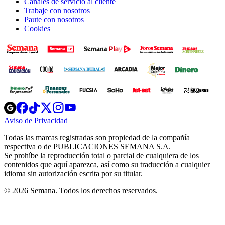
Canales de servicio al cliente
Trabaje con nosotros
Paute con nosotros
Cookies
Opens
Opens
Opens
Opens
Opens
in
in
in
in
in
Aviso de Privacidad
Opens
new
new
new
new
new
in
window
window
window
window
window
Todas las marcas registradas son propiedad de la compañía
new
respectiva o de PUBLICACIONES SEMANA S.A.
window
Se prohíbe la reproducción total o parcial de cualquiera de los
contenidos que aquí aparezca, así como su traducción a cualquier
idioma sin autorización escrita por su titular.
© 2026 Semana. Todos los derechos reservados.