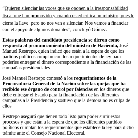
“
Quieren silenciar las voces que se oponen a la irresponsabilidad
fiscal que han promovido y cuando usted critica un ministro, pues le
cierra la llave, pero no nos van a silenciar.
Nos vamos a financiar
con el apoyo de algunos donantes”, concluyó Gómez.
Estas palabras del candidato presidencia se dieron como
respuesta al pronunciamiento del ministro de Hacienda,
José
Manuel Restrepo, quien indicó que están a la espera de que los
partidos políticos cumplan con los requerimientos de ley para
poderles entregar el dinero correspondiente a la financiación de las
campañas presidenciales.
José Manuel Restrepo contestó a los
requerimientos de la
Procuraduría General de la Nación sobre las quejas que ha
recibido ese órgano de control por falencias
en los dineros que
debe entregar el Estado para la financiación de las diferentes
campañas a la Presidencia y sostuvo que la demora no es culpa de
ellos.
Restrepo aseguró que tienen todo listo para poder surtir estos
procesos y que están a la espera de que los diferentes partidos
políticos cumplan los requerimientos que establece la ley para dicho
trámite ante el Consejo Nacional Electoral.