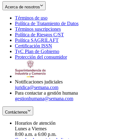
Acerca de nosotros
Términos de uso
Opens
Política de Tratamiento de Datos
in
Opens
Términos suscripciones
new
Opens
in
Política de Riesgos C/ST
window
in
Opens
new
Política SAGRILAFT
Opens
new
in
window
Certificación ISSN
Opens
in
window
new
TyC Plan de Gobierno
in
new
Opens
window
Protección del consumidor
new
window
in
Opens
window
new
in
window
new
window
Notificaciones judiciales
juridica@semana.com
Para contactar a gestión humana
gestionhumana@semana.com
Contáctenos
Horarios de atención
Lunes a Viernes
8:00 a.m. a 6:00 p.m.