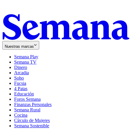
Nuestras marcas
Semana Play
Semana TV
Dinero
Arcadia
Soho
Opens
Fucsia
in
Opens
4 Patas
new
in
Educación
window
new
Foros Semana
window
Finanzas Personales
Semana Rural
Cocina
Círculo de Mujeres
Semana Sostenible