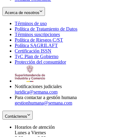
Acerca de nosotros
Términos de uso
Opens
Política de Tratamiento de Datos
in
Opens
Términos suscripciones
new
Opens
in
Política de Riesgos C/ST
window
in
Opens
new
Política SAGRILAFT
Opens
new
in
window
Certificación ISSN
Opens
in
window
new
TyC Plan de Gobierno
in
new
Opens
window
Protección del consumidor
new
window
in
Opens
window
new
in
window
new
window
Notificaciones judiciales
juridica@semana.com
Para contactar a gestión humana
gestionhumana@semana.com
Contáctenos
Horarios de atención
Lunes a Viernes