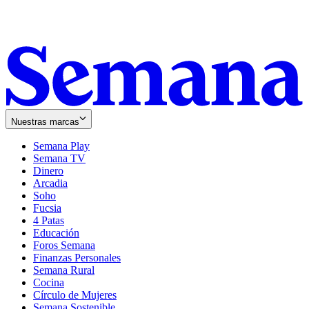
Nuestras marcas
Semana Play
Semana TV
Dinero
Arcadia
Soho
Opens
Fucsia
in
Opens
4 Patas
new
in
Educación
window
new
Foros Semana
window
Finanzas Personales
Semana Rural
Cocina
Círculo de Mujeres
Semana Sostenible