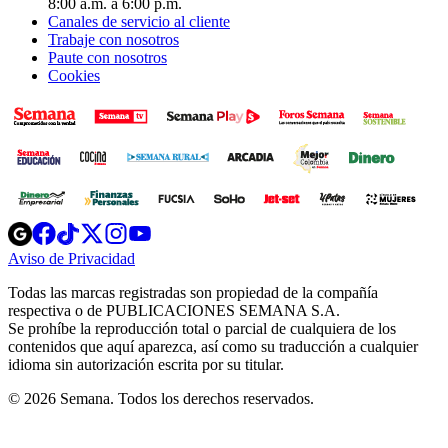
8:00 a.m. a 6:00 p.m.
Canales de servicio al cliente
Trabaje con nosotros
Paute con nosotros
Cookies
Opens
Opens
Opens
Opens
Opens
in
in
in
in
in
Aviso de Privacidad
Opens
new
new
new
new
new
in
window
window
window
window
window
Todas las marcas registradas son propiedad de la compañía
new
respectiva o de PUBLICACIONES SEMANA S.A.
window
Se prohíbe la reproducción total o parcial de cualquiera de los
contenidos que aquí aparezca, así como su traducción a cualquier
idioma sin autorización escrita por su titular.
© 2026 Semana. Todos los derechos reservados.