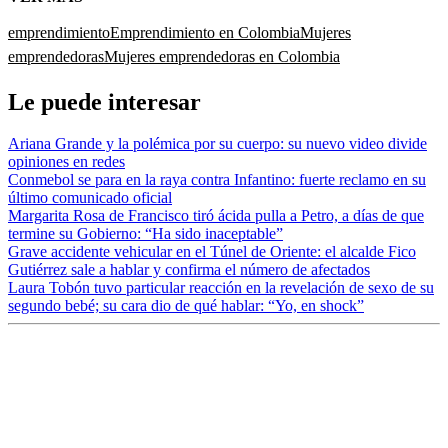
emprendimiento
Emprendimiento en Colombia
Mujeres
emprendedoras
Mujeres emprendedoras en Colombia
Le puede interesar
Ariana Grande y la polémica por su cuerpo: su nuevo video divide
opiniones en redes
Conmebol se para en la raya contra Infantino: fuerte reclamo en su
último comunicado oficial
Margarita Rosa de Francisco tiró ácida pulla a Petro, a días de que
termine su Gobierno: “Ha sido inaceptable”
Grave accidente vehicular en el Túnel de Oriente: el alcalde Fico
Gutiérrez sale a hablar y confirma el número de afectados
Laura Tobón tuvo particular reacción en la revelación de sexo de su
segundo bebé; su cara dio de qué hablar: “Yo, en shock”