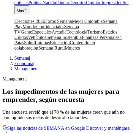
noticias
Política
Nación
Dinero
Deportes
Opinión
Impresa
Jet Set
Más
Elecciones 2026
Foros Semana
Mejor Colombia
Semana
Play
Mundo
Confidenciales
Semana
TV
Gente
Especiales
Arcadia
Tecnología
Turismo
Estados
Unidos
Vehículos
Semana Sostenible
Finanzas Personales
4
Patas
Salud
Loterías
Educación
Contenido en
colaboración
Semana Rural
Mujeres
Semana
|
Economía
|
Management
Management
Los impedimentos de las mujeres para
emprender, según encuesta
Una encuesta reveló que el 70 % de las mujeres creen que aún no
han logrado sus metas de desarrollo laborales.
Siga las noticias de SEMANA en Google Discover y manténgase