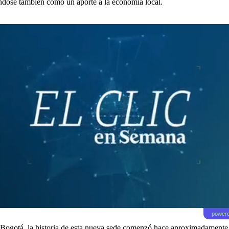
ndose también como un aporte a la economía local.
powere
Bogotá, la historia de esta nueva sede comenzó hace aproximadamente 