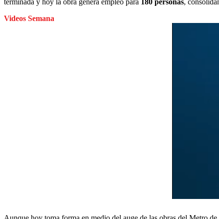
terminada y hoy la obra genera empleo para
180 personas
, consolidá
Videos Semana
Aunque hoy toma forma en medio del auge de las obras del Metro de 