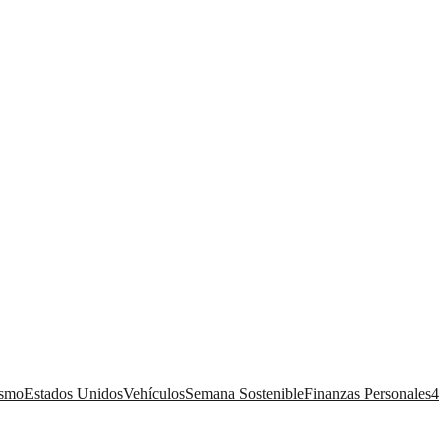
ismo
Estados Unidos
Vehículos
Semana Sostenible
Finanzas Personales
4