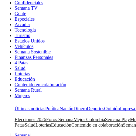
Confidenciales
Semana TV
Gente
Especiales
Arcadia
Tecnología
Turismo
Estados Unidos
Vehículos
Semana Sostenible
Finanzas Personales
4 Patas
Salud
Loterías
Educación
Contenido en colaboración
Semana Rural
Mujeres
Últimas noticias
Política
Nación
Dinero
Deportes
Opinión
Impresa
Elecciones 2026
Foros Semana
Mejor Colombia
Semana Play
Mu
Patas
Salud
Loterías
Educación
Contenido en colaboración
Seman
Semana
|