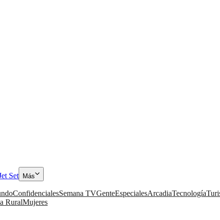
Jet Set
Más
ndo
Confidenciales
Semana TV
Gente
Especiales
Arcadia
Tecnología
Tur
a Rural
Mujeres