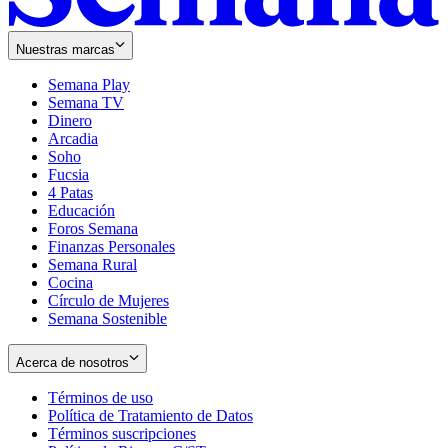
Nuestras marcas
Semana Play
Semana TV
Dinero
Arcadia
Soho
Opens
Fucsia
in
Opens
4 Patas
new
in
Educación
window
new
Foros Semana
window
Finanzas Personales
Semana Rural
Cocina
Círculo de Mujeres
Semana Sostenible
Acerca de nosotros
Términos de uso
Opens
Política de Tratamiento de Datos
in
Opens
Términos suscripciones
new
Opens
in