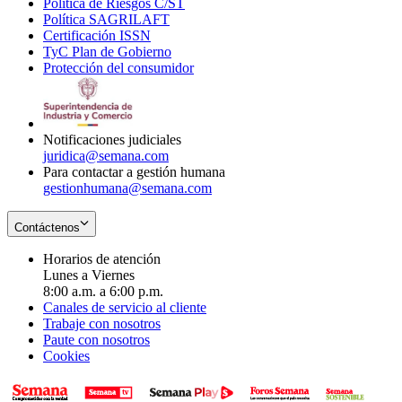
Política de Riesgos C/ST
window
in
Opens
new
Política SAGRILAFT
Opens
new
in
window
Certificación ISSN
Opens
in
window
new
TyC Plan de Gobierno
in
new
Opens
window
Protección del consumidor
new
window
in
Opens
window
new
in
window
new
window
Notificaciones judiciales
juridica@semana.com
Para contactar a gestión humana
gestionhumana@semana.com
Contáctenos
Horarios de atención
Lunes a Viernes
8:00 a.m. a 6:00 p.m.
Canales de servicio al cliente
Trabaje con nosotros
Paute con nosotros
Cookies