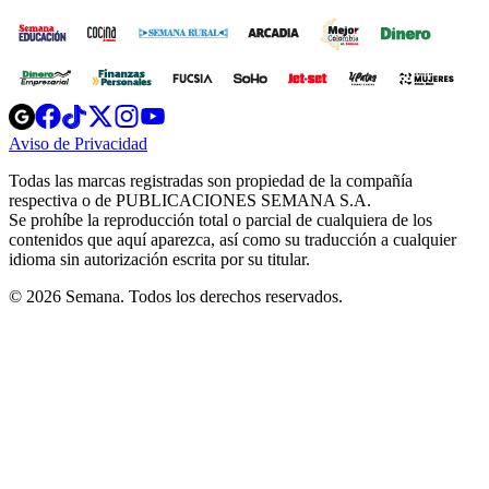
Opens
Opens
Opens
Opens
Opens
in
in
in
in
in
Aviso de Privacidad
Opens
new
new
new
new
new
in
window
window
window
window
window
Todas las marcas registradas son propiedad de la compañía
new
respectiva o de PUBLICACIONES SEMANA S.A.
window
Se prohíbe la reproducción total o parcial de cualquiera de los
contenidos que aquí aparezca, así como su traducción a cualquier
idioma sin autorización escrita por su titular.
© 2026 Semana. Todos los derechos reservados.