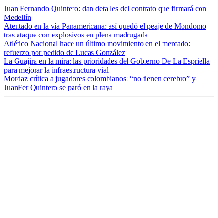
Juan Fernando Quintero: dan detalles del contrato que firmará con
Medellín
Atentado en la vía Panamericana: así quedó el peaje de Mondomo
tras ataque con explosivos en plena madrugada
Atlético Nacional hace un último movimiento en el mercado:
refuerzo por pedido de Lucas González
La Guajira en la mira: las prioridades del Gobierno De La Espriella
para mejorar la infraestructura vial
Mordaz crítica a jugadores colombianos: “no tienen cerebro” y
JuanFer Quintero se paró en la raya