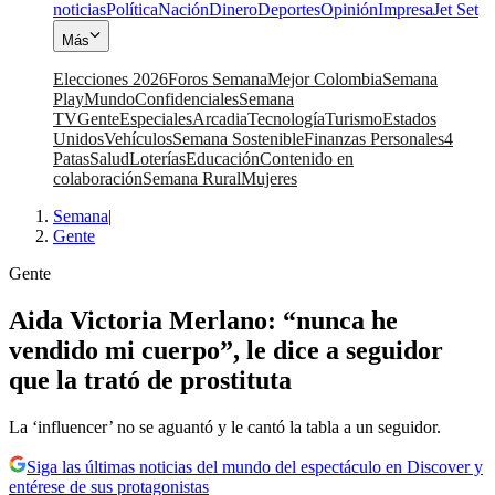
noticias
Política
Nación
Dinero
Deportes
Opinión
Impresa
Jet Set
Más
Elecciones 2026
Foros Semana
Mejor Colombia
Semana
Play
Mundo
Confidenciales
Semana
TV
Gente
Especiales
Arcadia
Tecnología
Turismo
Estados
Unidos
Vehículos
Semana Sostenible
Finanzas Personales
4
Patas
Salud
Loterías
Educación
Contenido en
colaboración
Semana Rural
Mujeres
Semana
|
Gente
Gente
Aida Victoria Merlano: “nunca he
vendido mi cuerpo”, le dice a seguidor
que la trató de prostituta
La ‘influencer’ no se aguantó y le cantó la tabla a un seguidor.
Siga las últimas noticias del mundo del espectáculo en Discover y
entérese de sus protagonistas