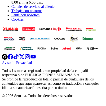
8:00 a.m. a 6:00 p.m.
Canales de servicio al cliente
Trabaje con nosotros
Paute con nosotros
Cookies
Opens
Opens
Opens
Opens
Opens
in
in
in
in
in
Aviso de Privacidad
Opens
new
new
new
new
new
in
window
window
window
window
window
Todas las marcas registradas son propiedad de la compañía
new
respectiva o de PUBLICACIONES SEMANA S.A.
window
Se prohíbe la reproducción total o parcial de cualquiera de los
contenidos que aquí aparezca, así como su traducción a cualquier
idioma sin autorización escrita por su titular.
© 2026 Semana. Todos los derechos reservados.