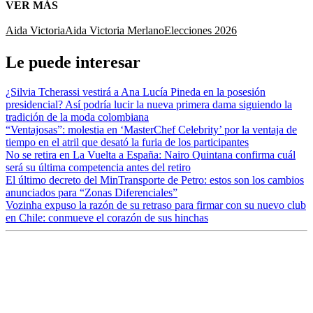
VER MÁS
Aida Victoria
Aida Victoria Merlano
Elecciones 2026
Le puede interesar
¿Silvia Tcherassi vestirá a Ana Lucía Pineda en la posesión
presidencial? Así podría lucir la nueva primera dama siguiendo la
tradición de la moda colombiana
“Ventajosas”: molestia en ‘MasterChef Celebrity’ por la ventaja de
tiempo en el atril que desató la furia de los participantes
No se retira en La Vuelta a España: Nairo Quintana confirma cuál
será su última competencia antes del retiro
El último decreto del MinTransporte de Petro: estos son los cambios
anunciados para “Zonas Diferenciales”
Vozinha expuso la razón de su retraso para firmar con su nuevo club
en Chile: conmueve el corazón de sus hinchas