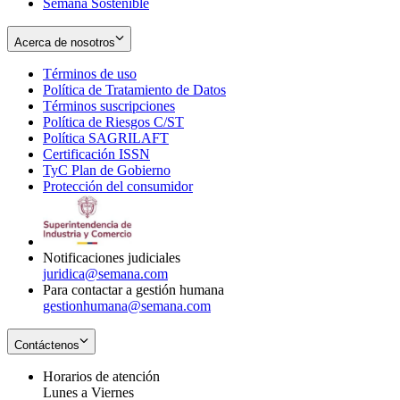
Semana Sostenible
Acerca de nosotros
Términos de uso
Opens
Política de Tratamiento de Datos
in
Opens
Términos suscripciones
new
Opens
in
Política de Riesgos C/ST
window
in
Opens
new
Política SAGRILAFT
Opens
new
in
window
Certificación ISSN
Opens
in
window
new
TyC Plan de Gobierno
in
new
Opens
window
Protección del consumidor
new
window
in
Opens
window
new
in
window
new
window
Notificaciones judiciales
juridica@semana.com
Para contactar a gestión humana
gestionhumana@semana.com
Contáctenos
Horarios de atención
Lunes a Viernes