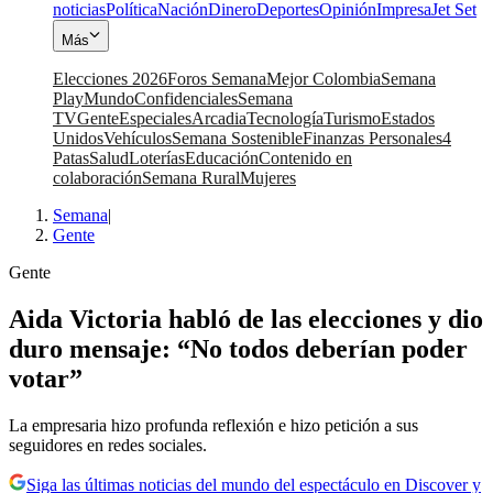
noticias
Política
Nación
Dinero
Deportes
Opinión
Impresa
Jet Set
Más
Elecciones 2026
Foros Semana
Mejor Colombia
Semana
Play
Mundo
Confidenciales
Semana
TV
Gente
Especiales
Arcadia
Tecnología
Turismo
Estados
Unidos
Vehículos
Semana Sostenible
Finanzas Personales
4
Patas
Salud
Loterías
Educación
Contenido en
colaboración
Semana Rural
Mujeres
Semana
|
Gente
Gente
Aida Victoria habló de las elecciones y dio
duro mensaje: “No todos deberían poder
votar”
La empresaria hizo profunda reflexión e hizo petición a sus
seguidores en redes sociales.
Siga las últimas noticias del mundo del espectáculo en Discover y