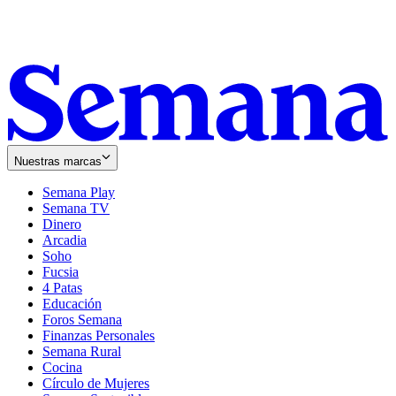
Nuestras marcas
Semana Play
Semana TV
Dinero
Arcadia
Soho
Opens
Fucsia
in
Opens
4 Patas
new
in
Educación
window
new
Foros Semana
window
Finanzas Personales
Semana Rural
Cocina
Círculo de Mujeres