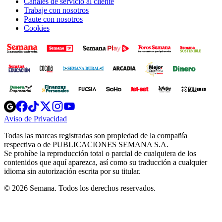
Canales de servicio al cliente
Trabaje con nosotros
Paute con nosotros
Cookies
Opens
Opens
Opens
Opens
Opens
in
in
in
in
in
Aviso de Privacidad
Opens
new
new
new
new
new
in
window
window
window
window
window
Todas las marcas registradas son propiedad de la compañía
new
respectiva o de PUBLICACIONES SEMANA S.A.
window
Se prohíbe la reproducción total o parcial de cualquiera de los
contenidos que aquí aparezca, así como su traducción a cualquier
idioma sin autorización escrita por su titular.
© 2026 Semana. Todos los derechos reservados.