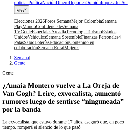
noticias
Política
Nación
Dinero
Deportes
Opinión
Impresa
Jet Set
Más
Elecciones 2026
Foros Semana
Mejor Colombia
Semana
Play
Mundo
Confidenciales
Semana
TV
Gente
Especiales
Arcadia
Tecnología
Turismo
Estados
Unidos
Vehículos
Semana Sostenible
Finanzas Personales
4
Patas
Salud
Loterías
Educación
Contenido en
colaboración
Semana Rural
Mujeres
Semana
|
Gente
Gente
¿Amaia Montero vuelve a La Oreja de
Van Gogh? Leire, exvocalista, aumentó
rumores luego de sentirse “ninguneada”
por la banda
La exvocalista, que estuvo durante 17 años, aseguró que, en poco
tiempo, romperá el silencio de lo que pasó.