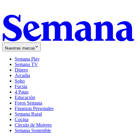
Nuestras marcas
Semana Play
Semana TV
Dinero
Arcadia
Soho
Opens
Fucsia
in
Opens
4 Patas
new
in
Educación
window
new
Foros Semana
window
Finanzas Personales
Semana Rural
Cocina
Círculo de Mujeres
Semana Sostenible