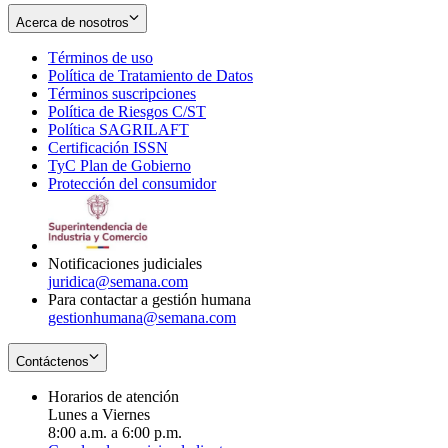
Acerca de nosotros
Términos de uso
Opens
Política de Tratamiento de Datos
in
Opens
Términos suscripciones
new
Opens
in
Política de Riesgos C/ST
window
in
Opens
new
Política SAGRILAFT
Opens
new
in
window
Certificación ISSN
Opens
in
window
new
TyC Plan de Gobierno
in
new
Opens
window
Protección del consumidor
new
window
in
Opens
window
new
in
window
new
window
Notificaciones judiciales
juridica@semana.com
Para contactar a gestión humana
gestionhumana@semana.com
Contáctenos
Horarios de atención
Lunes a Viernes
8:00 a.m. a 6:00 p.m.