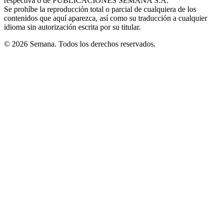
respectiva o de PUBLICACIONES SEMANA S.A.
window
Se prohíbe la reproducción total o parcial de cualquiera de los
contenidos que aquí aparezca, así como su traducción a cualquier
idioma sin autorización escrita por su titular.
© 2026 Semana. Todos los derechos reservados.