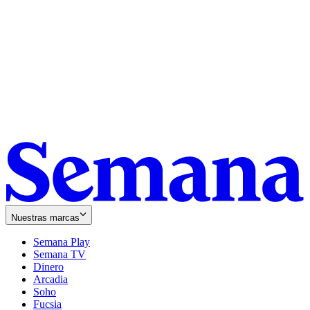
Nuestras marcas
Semana Play
Semana TV
Dinero
Arcadia
Soho
Opens
Fucsia
in
Opens