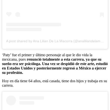
A post shared by Ana Lilian De La Macorra (@analiliandelamacorra)
‘Paty’ fue el primer y último personaje al que le dio vida la
mexicana, pues
renunció totalmente a esta carrera, ya que su
sueño era ser psicóloga. Una vez se despidió de este arte, estudió
en Estados Unidos y posteriormente regresó a México a ejercer
su profesión.
Hoy en día tiene 64 años, está casada, tiene dos hijos y trabaja en su
carrera.