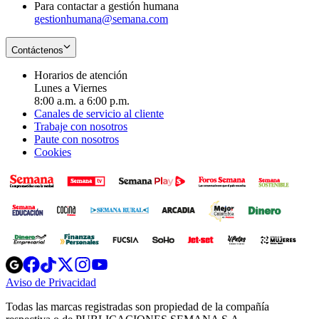
Para contactar a gestión humana
gestionhumana@semana.com
Contáctenos
Horarios de atención
Lunes a Viernes
8:00 a.m. a 6:00 p.m.
Canales de servicio al cliente
Trabaje con nosotros
Paute con nosotros
Cookies
Opens
Opens
Opens
Opens
Opens
in
in
in
in
in
Aviso de Privacidad
Opens
new
new
new
new
new
in
window
window
window
window
window
Todas las marcas registradas son propiedad de la compañía
new