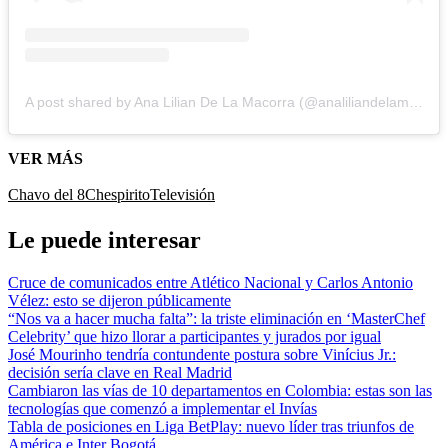
A post shared by Ana Lilian De La Macorra (@analiliandelamacorra)
VER MÁS
Chavo del 8
Chespirito
Televisión
Le puede interesar
Cruce de comunicados entre Atlético Nacional y Carlos Antonio
Vélez: esto se dijeron públicamente
“Nos va a hacer mucha falta”: la triste eliminación en ‘MasterChef
Celebrity’ que hizo llorar a participantes y jurados por igual
José Mourinho tendría contundente postura sobre Vinícius Jr.:
decisión sería clave en Real Madrid
Cambiaron las vías de 10 departamentos en Colombia: estas son las
tecnologías que comenzó a implementar el Invías
Tabla de posiciones en Liga BetPlay: nuevo líder tras triunfos de
América e Inter Bogotá