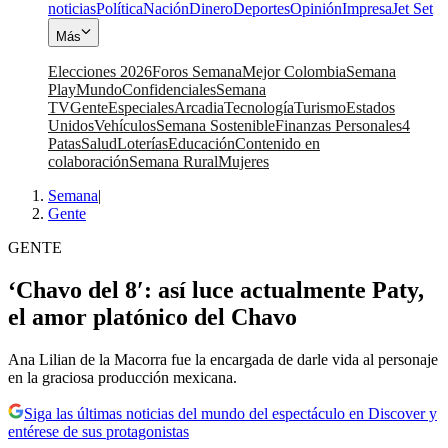
noticias
Política
Nación
Dinero
Deportes
Opinión
Impresa
Jet Set
Más
Elecciones 2026
Foros Semana
Mejor Colombia
Semana
Play
Mundo
Confidenciales
Semana
TV
Gente
Especiales
Arcadia
Tecnología
Turismo
Estados
Unidos
Vehículos
Semana Sostenible
Finanzas Personales
4
Patas
Salud
Loterías
Educación
Contenido en
colaboración
Semana Rural
Mujeres
Semana
|
Gente
GENTE
‘Chavo del 8′: así luce actualmente Paty,
el amor platónico del Chavo
Ana Lilian de la Macorra fue la encargada de darle vida al personaje
en la graciosa producción mexicana.
Siga las últimas noticias del mundo del espectáculo en Discover y
entérese de sus protagonistas