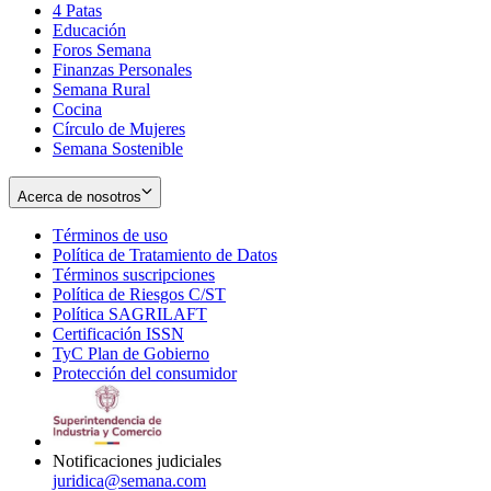
4 Patas
new
in
Educación
window
new
Foros Semana
window
Finanzas Personales
Semana Rural
Cocina
Círculo de Mujeres
Semana Sostenible
Acerca de nosotros
Términos de uso
Opens
Política de Tratamiento de Datos
in
Opens
Términos suscripciones
new
Opens
in
Política de Riesgos C/ST
window
in
Opens
new
Política SAGRILAFT
Opens
new
in
window
Certificación ISSN
Opens
in
window
new
TyC Plan de Gobierno
in
new
Opens
window
Protección del consumidor
new
window
in
Opens
window
new
in
window
new
window
Notificaciones judiciales
juridica@semana.com