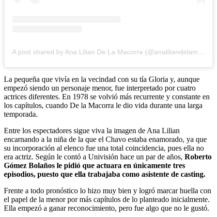
A post shared by Ana Lilian De La Macorra (@analiliandelamacorra)
La pequeña que vivía en la vecindad con su tía Gloria y, aunque
empezó siendo un personaje menor, fue interpretado por cuatro
actrices diferentes. En 1978 se volvió más recurrente y constante en
los capítulos, cuando De la Macorra le dio vida durante una larga
temporada.
Entre los espectadores sigue viva la imagen de Ana Lilian
encarnando a la niña de la que el Chavo estaba enamorado, ya que
su incorporación al elenco fue una total coincidencia, pues ella no
era actriz. Según le contó a Univisión hace un par de años,
Roberto
Gómez Bolaños le pidió que actuara en únicamente tres
episodios, puesto que ella trabajaba como asistente de casting.
Frente a todo pronóstico lo hizo muy bien y logró marcar huella con
el papel de la menor por más capítulos de lo planteado inicialmente.
Ella empezó a ganar reconocimiento, pero fue algo que no le gustó.