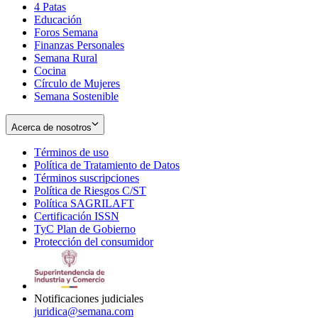
4 Patas
new
in
Educación
window
new
Foros Semana
window
Finanzas Personales
Semana Rural
Cocina
Círculo de Mujeres
Semana Sostenible
Acerca de nosotros
Términos de uso
Opens
Política de Tratamiento de Datos
in
Opens
Términos suscripciones
new
Opens
in
Política de Riesgos C/ST
window
in
Opens
new
Política SAGRILAFT
Opens
new
in
window
Certificación ISSN
Opens
in
window
new
TyC Plan de Gobierno
in
new
Opens
window
Protección del consumidor
new
window
in
Opens
window
new
in
window
new
window
Notificaciones judiciales
juridica@semana.com