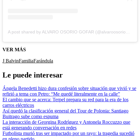
A post shared by ALVARO OSORIO GOFAR (@alvaroosoriogofar)
VER MÁS
J Balvin
Familia
Farándula
Le puede interesar
Ángela Benedetti hizo dura confesión sobre situación que vivió y se
refirió a tema con Petro: “Me quedé literalmente en la calle”
El cambio que se acerca: Terpel prepara su red para la era de los
carros eléctricos
Así quedó la clasificación general del Tour de Polonia: Santiago
Buitrago sube como espuma
La interacción de Georgina Rodríguez y Antonela Roccuzzo que
está generando conversación en redes
Futbolista murió tras ser impactado por un rayo: la tragedia sucedió
en pleno partido