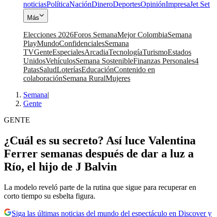
noticias
Política
Nación
Dinero
Deportes
Opinión
Impresa
Jet Set
Más
Elecciones 2026
Foros Semana
Mejor Colombia
Semana
Play
Mundo
Confidenciales
Semana
TV
Gente
Especiales
Arcadia
Tecnología
Turismo
Estados
Unidos
Vehículos
Semana Sostenible
Finanzas Personales
4
Patas
Salud
Loterías
Educación
Contenido en
colaboración
Semana Rural
Mujeres
Semana
|
Gente
GENTE
¿Cuál es su secreto? Así luce Valentina
Ferrer semanas después de dar a luz a
Río, el hijo de J Balvin
La modelo reveló parte de la rutina que sigue para recuperar en
corto tiempo su esbelta figura.
Siga las últimas noticias del mundo del espectáculo en Discover y