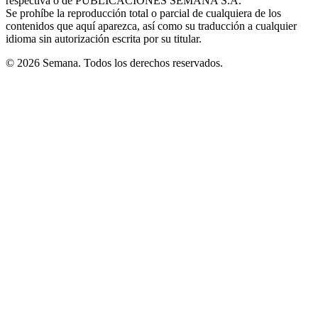
respectiva o de PUBLICACIONES SEMANA S.A.
window
Se prohíbe la reproducción total o parcial de cualquiera de los
contenidos que aquí aparezca, así como su traducción a cualquier
idioma sin autorización escrita por su titular.
© 2026 Semana. Todos los derechos reservados.