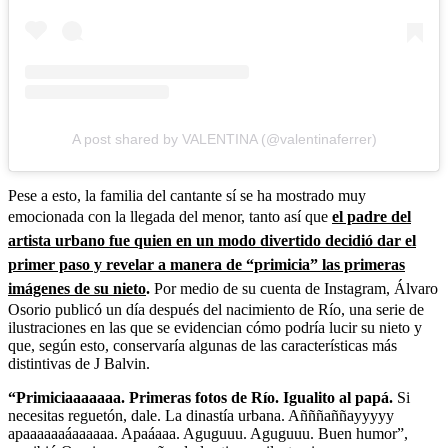
A post shared by VALENTINA (@valentinaferrer)
Pese a esto, la familia del cantante sí se ha mostrado muy
emocionada con la llegada del menor, tanto así que
el padre del
artista urbano fue quien en un modo divertido decidió dar el
primer paso y revelar a manera de “primicia” las primeras
imágenes de su nieto
.
Por medio de su cuenta de Instagram, Álvaro
Osorio publicó un día después del nacimiento de Río, una serie de
ilustraciones en las que se evidencian cómo podría lucir su nieto y
que, según esto, conservaría algunas de las características más
distintivas de J Balvin.
“Primiciaaaaaaa. Primeras fotos de Río. Igualito al papá.
Si
necesitas reguetón, dale. La dinastía urbana. Añññaññayyyyy
apaaaaaaáaaaaaa. Apaáaaa. Aguguuu. Aguguuu. Buen humor”,