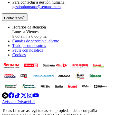
Para contactar a gestión humana
gestionhumana@semana.com
Contáctenos
Horarios de atención
Lunes a Viernes
8:00 a.m. a 6:00 p.m.
Canales de servicio al cliente
Trabaje con nosotros
Paute con nosotros
Cookies
Opens
Opens
Opens
Opens
Opens
in
in
in
in
in
Aviso de Privacidad
Opens
new
new
new
new
new
in
window
window
window
window
window
Todas las marcas registradas son propiedad de la compañía
new