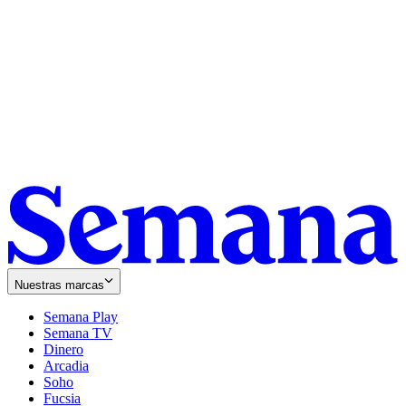
Nuestras marcas
Semana Play
Semana TV
Dinero
Arcadia
Soho
Opens
Fucsia
in
Opens