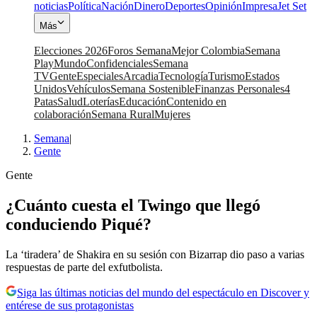
noticias
Política
Nación
Dinero
Deportes
Opinión
Impresa
Jet Set
Más
Elecciones 2026
Foros Semana
Mejor Colombia
Semana
Play
Mundo
Confidenciales
Semana
TV
Gente
Especiales
Arcadia
Tecnología
Turismo
Estados
Unidos
Vehículos
Semana Sostenible
Finanzas Personales
4
Patas
Salud
Loterías
Educación
Contenido en
colaboración
Semana Rural
Mujeres
Semana
|
Gente
Gente
¿Cuánto cuesta el Twingo que llegó
conduciendo Piqué?
La ‘tiradera’ de Shakira en su sesión con Bizarrap dio paso a varias
respuestas de parte del exfutbolista.
Siga las últimas noticias del mundo del espectáculo en Discover y
entérese de sus protagonistas