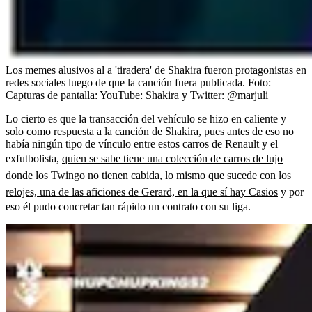
Los memes alusivos al a 'tiradera' de Shakira fueron protagonistas en
redes sociales luego de que la canción fuera publicada.
Foto:
Capturas de pantalla: YouTube: Shakira y Twitter: @marjuli
Lo cierto es que la transacción del vehículo se hizo en caliente y
solo como respuesta a la canción de Shakira, pues antes de eso no
había ningún tipo de vínculo entre estos carros de Renault y el
exfutbolista,
quien se sabe tiene una colección de carros de lujo
donde los Twingo no tienen cabida, lo mismo que sucede con los
relojes, una de las aficiones de Gerard, en la que sí hay Casios
y por
eso él pudo concretar tan rápido un contrato con su liga.