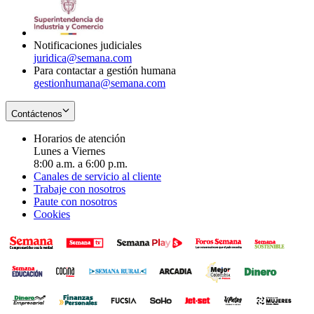
window
new
in
window
new
window
Notificaciones judiciales
juridica@semana.com
Para contactar a gestión humana
gestionhumana@semana.com
Contáctenos
Horarios de atención
Lunes a Viernes
8:00 a.m. a 6:00 p.m.
Canales de servicio al cliente
Trabaje con nosotros
Paute con nosotros
Cookies