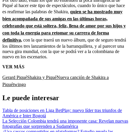
Por otro lado, están los que no entienden la poca inteligencia de
Piqué al hacer este tipo de espectáculos, cuando lo único que hace
es reafirmar las palabras de Shakira,
quien se ha mostrado muy
bien acompañada de sus amigas en las últimas horas,
celebrando que está soltera, feliz, llena de amor por sus hijos y
con toda la energía para retomar su carrera de forma
definitiva,
con la que traerá un nuevo álbum, que de seguro tendrá
los últimos tres lanzamientos de la barranquillera, y al parecer una
nueva gira mundial, con la que se podrá ver a la colombiana de
nuevo en los escenarios.
VER MÁS
Gerard Piqué
Shakira y Piqué
Nueva canción de Shakira a
Piqué
twingo
Le puede interesar
Tabla de posiciones en Liga BetPlay: nuevo líder tras triunfos de
América e Inter Bogotá
La Selección Colombia tendrá una imponente casa: Revelan nuevas
fotografías que sorprenden a Sudamérica
¿Usa cascos compartidos en plataformas? Estudio revela las