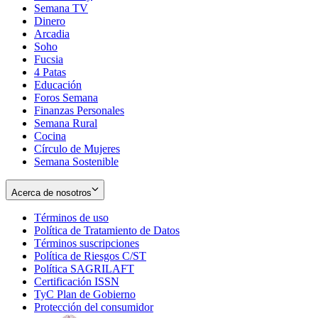
Semana TV
Dinero
Arcadia
Soho
Opens
Fucsia
in
Opens
4 Patas
new
in
Educación
window
new
Foros Semana
window
Finanzas Personales
Semana Rural
Cocina
Círculo de Mujeres
Semana Sostenible
Acerca de nosotros
Términos de uso
Opens
Política de Tratamiento de Datos
in
Opens
Términos suscripciones
new
Opens
in
Política de Riesgos C/ST
window
in
Opens
new
Política SAGRILAFT
Opens
new
in
window
Certificación ISSN
Opens
in
window
new
TyC Plan de Gobierno
in
new
Opens
window
Protección del consumidor
new
window
in
Opens