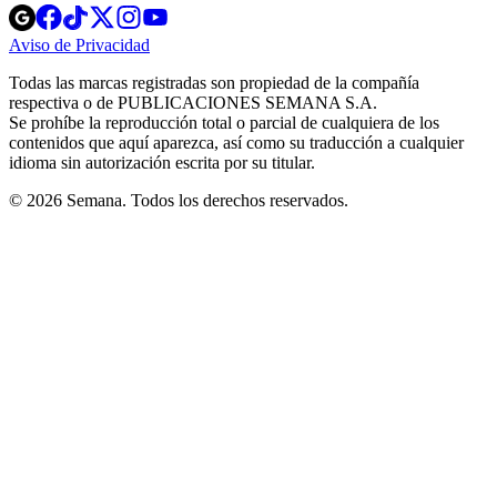
Opens
Opens
Opens
Opens
Opens
in
in
in
in
in
Aviso de Privacidad
Opens
new
new
new
new
new
in
window
window
window
window
window
Todas las marcas registradas son propiedad de la compañía
new
respectiva o de PUBLICACIONES SEMANA S.A.
window
Se prohíbe la reproducción total o parcial de cualquiera de los
contenidos que aquí aparezca, así como su traducción a cualquier
idioma sin autorización escrita por su titular.
© 2026 Semana. Todos los derechos reservados.