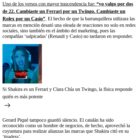
Uno de los versos con mayor trascendencia fue:
“yo valgo por dos
de 22. Cambiaste un Ferrari por un Twingo. Cambiaste un
Rolex por un Casio”
.
El hecho de que la barranquillera utilizara las
marcas en mención desató una oleada de reacciones no solo en redes
sociales, sino también en el ámbito del marketing, pues las
compañías ‘salpicadas’ (Renault y Casio) no tardaron en responder.
Si Shakira es un Ferrari y Clara Chía un Twingo, la física responde
quién es más potente
Gerard Piqué tampoco guardó silencio. El catalán ha sido
reconocido como un hombre de negocios, de hecho, aprovechó la
coyuntura para realizar alianzas las marcas que Shakira citó en su
‘tiradera’.