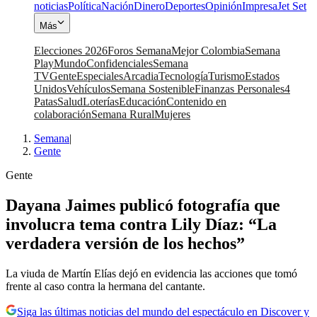
noticias
Política
Nación
Dinero
Deportes
Opinión
Impresa
Jet Set
Más
Elecciones 2026
Foros Semana
Mejor Colombia
Semana
Play
Mundo
Confidenciales
Semana
TV
Gente
Especiales
Arcadia
Tecnología
Turismo
Estados
Unidos
Vehículos
Semana Sostenible
Finanzas Personales
4
Patas
Salud
Loterías
Educación
Contenido en
colaboración
Semana Rural
Mujeres
Semana
|
Gente
Gente
Dayana Jaimes publicó fotografía que
involucra tema contra Lily Díaz: “La
verdadera versión de los hechos”
La viuda de Martín Elías dejó en evidencia las acciones que tomó
frente al caso contra la hermana del cantante.
Siga las últimas noticias del mundo del espectáculo en Discover y