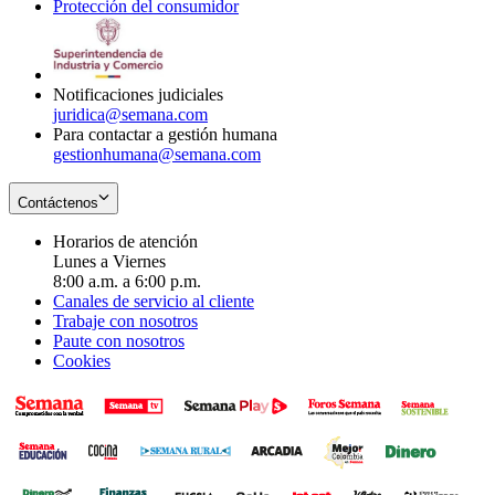
Protección del consumidor
new
window
in
Opens
window
new
in
window
new
window
Notificaciones judiciales
juridica@semana.com
Para contactar a gestión humana
gestionhumana@semana.com
Contáctenos
Horarios de atención
Lunes a Viernes
8:00 a.m. a 6:00 p.m.
Canales de servicio al cliente
Trabaje con nosotros
Paute con nosotros
Cookies