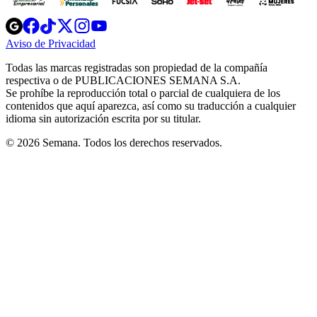
Opens
Opens
Opens
Opens
Opens
in
in
in
in
in
Aviso de Privacidad
Opens
new
new
new
new
new
in
window
window
window
window
window
Todas las marcas registradas son propiedad de la compañía
new
respectiva o de PUBLICACIONES SEMANA S.A.
window
Se prohíbe la reproducción total o parcial de cualquiera de los
contenidos que aquí aparezca, así como su traducción a cualquier
idioma sin autorización escrita por su titular.
© 2026 Semana. Todos los derechos reservados.