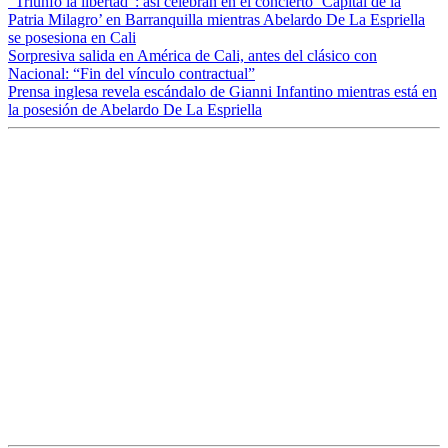
“Triunfó la libertad”: así celebran en el concierto ‘Capital de la
Patria Milagro’ en Barranquilla mientras Abelardo De La Espriella
se posesiona en Cali
Sorpresiva salida en América de Cali, antes del clásico con
Nacional: “Fin del vínculo contractual”
Prensa inglesa revela escándalo de Gianni Infantino mientras está en
la posesión de Abelardo De La Espriella