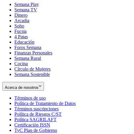
Semana Play
Semana TV
Dinero
Arcadia
Soho
Opens
Fucsia
in
Opens
4 Patas
new
in
Educación
window
new
Foros Semana
window
Finanzas Personales
Semana Rural
Cocina
Círculo de Mujeres
Semana Sostenible
Acerca de nosotros
Términos de uso
Opens
Política de Tratamiento de Datos
in
Opens
Términos suscripciones
new
Opens
in
Política de Riesgos C/ST
window
in
Opens
new
Política SAGRILAFT
Opens
new
in
window
Certificación ISSN
Opens
in
window
new
TyC Plan de Gobierno
in
new
Opens
window