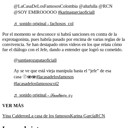
@LaCasaDeLosFamososColombia @altafulla @RCN
@SOY EMIROOOOO
#karinagarciaoficiall
♬ sonido original - fachosos_col
Por el momento se desconoce si habrá sanciones en contra de la
exprotagonista, pues habría pasado por encima de varias reglas de la
convivencia. Se han destapado otros videos en los que relata cómo
fue el diálogo con el Jefe, dando a entender que logró su cometido.
@santiagozapataoficiall
Ay se ve que está vieja manipula hasta el “jefe” de esa
casa 🫥🫨🫨
#lacasadelosfamosos
#lacasadelosfamososcol2
♬ sonido original - 𝒮𝒶𝓃𝓉𝒾𝒶𝑔ℴ 𝑔𝓏
VER MÁS
Yina Calderon
La casa de los famosos
Karina García
RCN