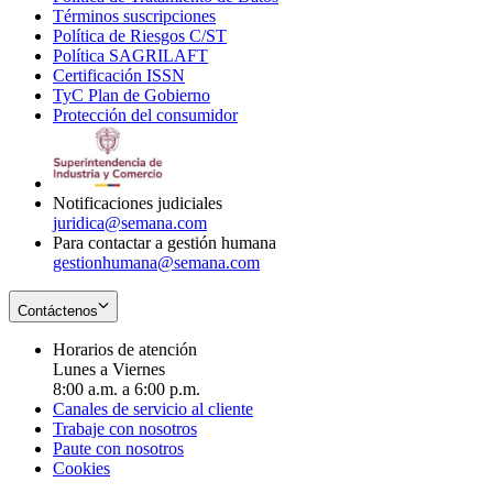
Términos suscripciones
new
Opens
in
Política de Riesgos C/ST
window
in
Opens
new
Política SAGRILAFT
Opens
new
in
window
Certificación ISSN
Opens
in
window
new
TyC Plan de Gobierno
in
new
Opens
window
Protección del consumidor
new
window
in
Opens
window
new
in
window
new
window
Notificaciones judiciales
juridica@semana.com
Para contactar a gestión humana
gestionhumana@semana.com
Contáctenos
Horarios de atención
Lunes a Viernes
8:00 a.m. a 6:00 p.m.
Canales de servicio al cliente
Trabaje con nosotros
Paute con nosotros
Cookies