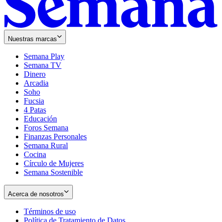
Nuestras marcas
Semana Play
Semana TV
Dinero
Arcadia
Soho
Opens
Fucsia
in
Opens
4 Patas
new
in
Educación
window
new
Foros Semana
window
Finanzas Personales
Semana Rural
Cocina
Círculo de Mujeres
Semana Sostenible
Acerca de nosotros
Términos de uso
Opens
Política de Tratamiento de Datos
in
Opens