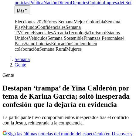
noticias
Política
Nación
Dinero
Deportes
Opinión
Impresa
Jet Set
Más
Elecciones 2026
Foros Semana
Mejor Colombia
Semana
Play
Mundo
Confidenciales
Semana
TV
Gente
Especiales
Arcadia
Tecnología
Turismo
Estados
Unidos
Vehículos
Semana Sostenible
Finanzas Personales
4
Patas
Salud
Loterías
Educación
Contenido en
colaboración
Semana Rural
Mujeres
Semana
|
Gente
Gente
Destapan ‘trampa’ de Yina Calderón por
tema de Karina García; soltó inesperada
confesión que la dejaría en evidencia
La participante tuvo comportamientos inesperados tras el conflicto
con la Jesuu, reintegrada a la competencia.
Siga las últimas noticias del mundo del espectáculo en Discover y