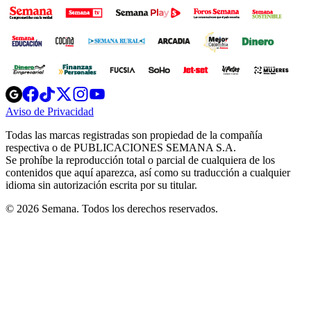
Opens
Opens
Opens
Opens
Opens
in
in
in
in
in
Aviso de Privacidad
Opens
new
new
new
new
new
in
window
window
window
window
window
Todas las marcas registradas son propiedad de la compañía
new
respectiva o de PUBLICACIONES SEMANA S.A.
window
Se prohíbe la reproducción total o parcial de cualquiera de los
contenidos que aquí aparezca, así como su traducción a cualquier
idioma sin autorización escrita por su titular.
© 2026 Semana. Todos los derechos reservados.