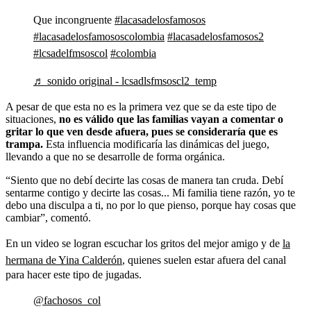
Que incongruente
#lacasadelosfamosos
#lacasadelosfamososcolombia
#lacasadelosfamosos2
#lcsadelfmsoscol
#colombia
♬ sonido original - lcsadlsfmsoscl2_temp
A pesar de que esta no es la primera vez que se da este tipo de
situaciones,
no es válido que las familias vayan a comentar o
gritar lo que ven desde afuera, pues se consideraría que es
trampa.
Esta influencia modificaría las dinámicas del juego,
llevando a que no se desarrolle de forma orgánica.
“Siento que no debí decirte las cosas de manera tan cruda. Debí
sentarme contigo y decirte las cosas... Mi familia tiene razón, yo te
debo una disculpa a ti, no por lo que pienso, porque hay cosas que
cambiar”, comentó.
En un video se logran escuchar los gritos del mejor amigo y de
la
hermana de Yina Calderón
, quienes suelen estar afuera del canal
para hacer este tipo de jugadas.
@fachosos_col