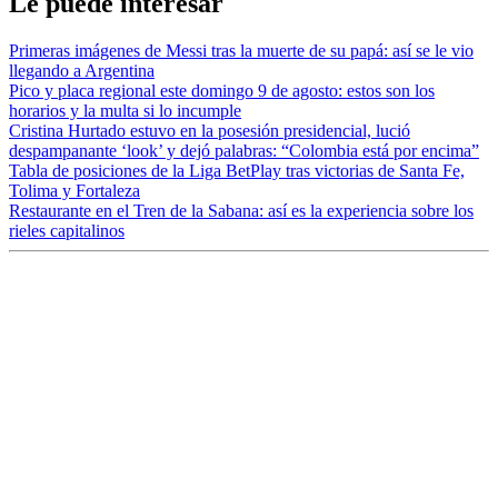
Le puede interesar
Primeras imágenes de Messi tras la muerte de su papá: así se le vio
llegando a Argentina
Pico y placa regional este domingo 9 de agosto: estos son los
horarios y la multa si lo incumple
Cristina Hurtado estuvo en la posesión presidencial, lució
despampanante ‘look’ y dejó palabras: “Colombia está por encima”
Tabla de posiciones de la Liga BetPlay tras victorias de Santa Fe,
Tolima y Fortaleza
Restaurante en el Tren de la Sabana: así es la experiencia sobre los
rieles capitalinos