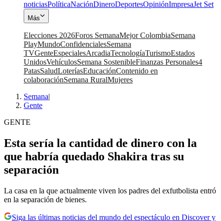
noticias
Política
Nación
Dinero
Deportes
Opinión
Impresa
Jet Set
Más
Elecciones 2026
Foros Semana
Mejor Colombia
Semana
Play
Mundo
Confidenciales
Semana
TV
Gente
Especiales
Arcadia
Tecnología
Turismo
Estados
Unidos
Vehículos
Semana Sostenible
Finanzas Personales
4
Patas
Salud
Loterías
Educación
Contenido en
colaboración
Semana Rural
Mujeres
Semana
|
Gente
GENTE
Esta sería la cantidad de dinero con la
que habría quedado Shakira tras su
separación
La casa en la que actualmente viven los padres del exfutbolista entró
en la separación de bienes.
Siga las últimas noticias del mundo del espectáculo en Discover y