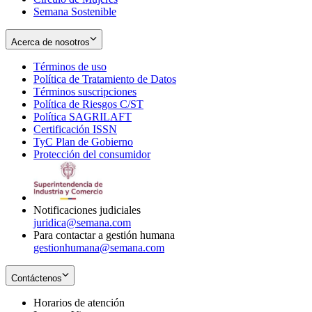
Semana Sostenible
Acerca de nosotros
Términos de uso
Opens
Política de Tratamiento de Datos
in
Opens
Términos suscripciones
new
Opens
in
Política de Riesgos C/ST
window
in
Opens
new
Política SAGRILAFT
Opens
new
in
window
Certificación ISSN
Opens
in
window
new
TyC Plan de Gobierno
in
new
Opens
window
Protección del consumidor
new
window
in
Opens
window
new
in
window
new
window
Notificaciones judiciales
juridica@semana.com
Para contactar a gestión humana
gestionhumana@semana.com
Contáctenos
Horarios de atención