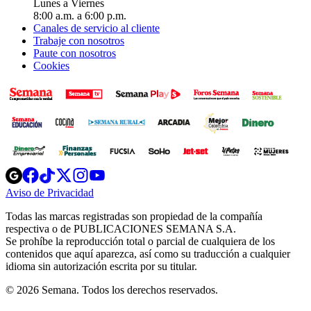
Lunes a Viernes
8:00 a.m. a 6:00 p.m.
Canales de servicio al cliente
Trabaje con nosotros
Paute con nosotros
Cookies
Opens
Opens
Opens
Opens
Opens
in
in
in
in
in
Aviso de Privacidad
Opens
new
new
new
new
new
in
window
window
window
window
window
Todas las marcas registradas son propiedad de la compañía
new
respectiva o de PUBLICACIONES SEMANA S.A.
window
Se prohíbe la reproducción total o parcial de cualquiera de los
contenidos que aquí aparezca, así como su traducción a cualquier
idioma sin autorización escrita por su titular.
© 2026 Semana. Todos los derechos reservados.