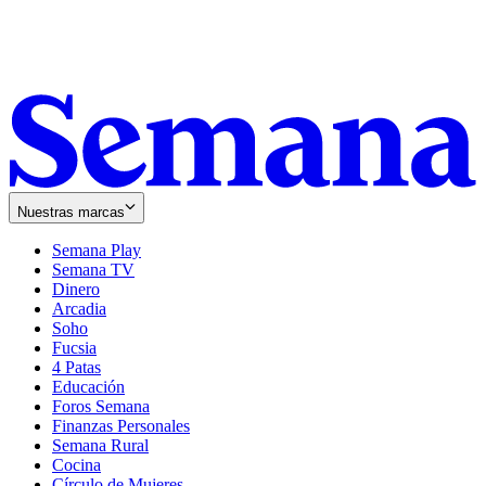
Nuestras marcas
Semana Play
Semana TV
Dinero
Arcadia
Soho
Opens
Fucsia
in
Opens
4 Patas
new
in
Educación
window
new
Foros Semana
window
Finanzas Personales
Semana Rural
Cocina
Círculo de Mujeres