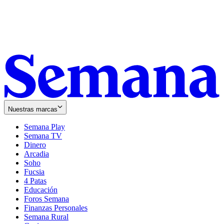
Nuestras marcas
Semana Play
Semana TV
Dinero
Arcadia
Soho
Opens
Fucsia
in
Opens
4 Patas
new
in
Educación
window
new
Foros Semana
window
Finanzas Personales
Semana Rural