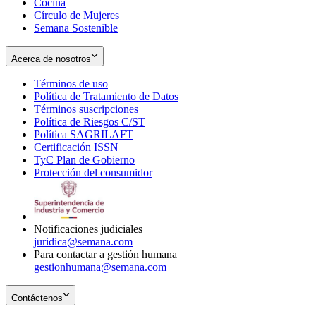
Cocina
Círculo de Mujeres
Semana Sostenible
Acerca de nosotros
Términos de uso
Opens
Política de Tratamiento de Datos
in
Opens
Términos suscripciones
new
Opens
in
Política de Riesgos C/ST
window
in
Opens
new
Política SAGRILAFT
Opens
new
in
window
Certificación ISSN
Opens
in
window
new
TyC Plan de Gobierno
in
new
Opens
window
Protección del consumidor
new
window
in
Opens
window
new
in
window
new
window
Notificaciones judiciales
juridica@semana.com
Para contactar a gestión humana
gestionhumana@semana.com
Contáctenos