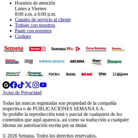
Horarios de atención
Lunes a Viernes
8:00 a.m. a 6:00 p.m.
Canales de servicio al cliente
Trabaje con nosotros
Paute con nosotros
Cookies
Opens
Opens
Opens
Opens
Opens
in
in
in
in
in
Aviso de Privacidad
Opens
new
new
new
new
new
in
window
window
window
window
window
Todas las marcas registradas son propiedad de la compañía
new
respectiva o de PUBLICACIONES SEMANA S.A.
window
Se prohíbe la reproducción total o parcial de cualquiera de los
contenidos que aquí aparezca, así como su traducción a cualquier
idioma sin autorización escrita por su titular.
© 2026 Semana. Todos los derechos reservados.