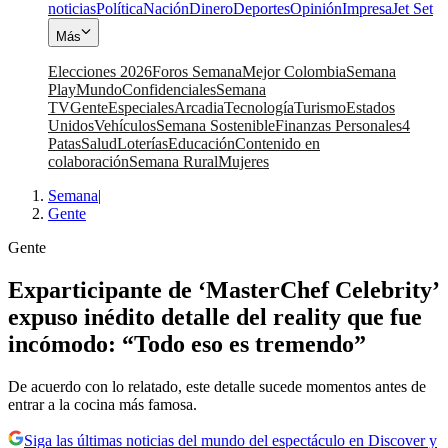
noticias
Política
Nación
Dinero
Deportes
Opinión
Impresa
Jet Set
Más
Elecciones 2026
Foros Semana
Mejor Colombia
Semana
Play
Mundo
Confidenciales
Semana
TV
Gente
Especiales
Arcadia
Tecnología
Turismo
Estados
Unidos
Vehículos
Semana Sostenible
Finanzas Personales
4
Patas
Salud
Loterías
Educación
Contenido en
colaboración
Semana Rural
Mujeres
Semana
|
Gente
Gente
Exparticipante de ‘MasterChef Celebrity’
expuso inédito detalle del reality que fue
incómodo: “Todo eso es tremendo”
De acuerdo con lo relatado, este detalle sucede momentos antes de
entrar a la cocina más famosa.
Siga las últimas noticias del mundo del espectáculo en Discover y