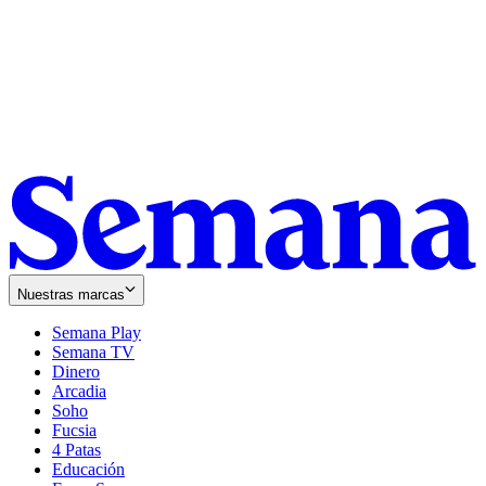
Nuestras marcas
Semana Play
Semana TV
Dinero
Arcadia
Soho
Opens
Fucsia
in
Opens
4 Patas
new
in
Educación
window
new