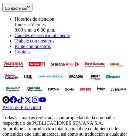
Contáctenos
Horarios de atención
Lunes a Viernes
8:00 a.m. a 6:00 p.m.
Canales de servicio al cliente
Trabaje con nosotros
Paute con nosotros
Cookies
Opens
Opens
Opens
Opens
Opens
in
in
in
in
in
Aviso de Privacidad
Opens
new
new
new
new
new
in
window
window
window
window
window
Todas las marcas registradas son propiedad de la compañía
new
respectiva o de PUBLICACIONES SEMANA S.A.
window
Se prohíbe la reproducción total o parcial de cualquiera de los
contenidos que aquí aparezca, así como su traducción a cualquier