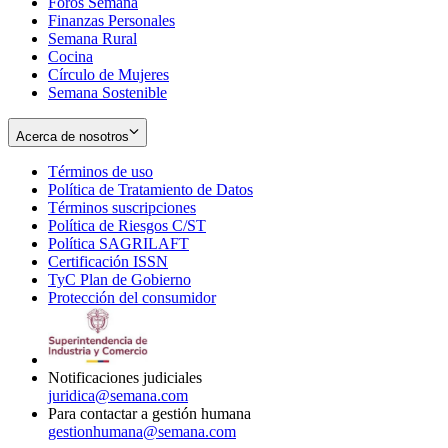
Foros Semana
window
Finanzas Personales
Semana Rural
Cocina
Círculo de Mujeres
Semana Sostenible
Acerca de nosotros
Términos de uso
Opens
Política de Tratamiento de Datos
in
Opens
Términos suscripciones
new
Opens
in
Política de Riesgos C/ST
window
in
Opens
new
Política SAGRILAFT
Opens
new
in
window
Certificación ISSN
Opens
in
window
new
TyC Plan de Gobierno
in
new
Opens
window
Protección del consumidor
new
window
in
Opens
window
new
in
window
new
window
Notificaciones judiciales
juridica@semana.com
Para contactar a gestión humana
gestionhumana@semana.com