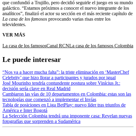
que confundió a Trujillo, pero decidió seguirle el juego en su mundo
galáctico. “Estamos próximos a conocer el nuevo integrante de los
analíticos”, finalizó el actor su sección en el más reciente capítulo de
La casa de los famosos
provocando varias risas entre los
televidentes.
VER MÁS
La casa de los famosos
Canal RCN
La casa de los famosos Colombia
Le puede interesar
“Nos va a hacer mucha falta”: la triste eliminación en ‘MasterChef
Celebrity’ que hizo llorar a participantes y jurados por igual
José Mourinho tendría contundente postura sobre Vinícius Jr.:
decisión sería clave en Real Madrid
Cambiaron las vías de 10 departamentos en Colombia: estas son las
tecnologías que comenzó a implementar el Invías
Tabla de posiciones en Liga BetPlay: nuevo líder tras triunfos de
América e Inter Bogotá
La Selección Colombia tendrá una imponente casa: Revelan nuevas
fotografías que sorprenden a Sudamérica