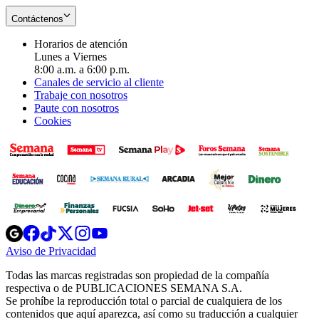
Contáctenos
Horarios de atención
Lunes a Viernes
8:00 a.m. a 6:00 p.m.
Canales de servicio al cliente
Trabaje con nosotros
Paute con nosotros
Cookies
Opens
Opens
Opens
Opens
Opens
in
in
in
in
in
Aviso de Privacidad
Opens
new
new
new
new
new
in
window
window
window
window
window
Todas las marcas registradas son propiedad de la compañía
new
respectiva o de PUBLICACIONES SEMANA S.A.
window
Se prohíbe la reproducción total o parcial de cualquiera de los
contenidos que aquí aparezca, así como su traducción a cualquier