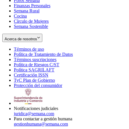
Foros Semana
window
Finanzas Personales
Semana Rural
Cocina
Círculo de Mujeres
Semana Sostenible
Acerca de nosotros
Términos de uso
Opens
Política de Tratamiento de Datos
in
Opens
Términos suscripciones
new
Opens
in
Política de Riesgos C/ST
window
in
Opens
new
Política SAGRILAFT
Opens
new
in
window
Certificación ISSN
Opens
in
window
new
TyC Plan de Gobierno
in
new
Opens
window
Protección del consumidor
new
window
in
Opens
window
new
in
window
new
window
Notificaciones judiciales
juridica@semana.com
Para contactar a gestión humana
gestionhumana@semana.com