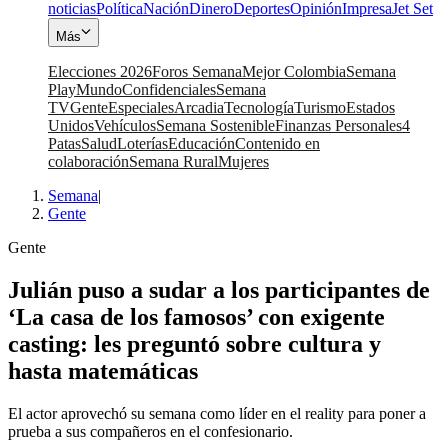
noticias
Política
Nación
Dinero
Deportes
Opinión
Impresa
Jet Set
Más
Elecciones 2026
Foros Semana
Mejor Colombia
Semana
Play
Mundo
Confidenciales
Semana
TV
Gente
Especiales
Arcadia
Tecnología
Turismo
Estados
Unidos
Vehículos
Semana Sostenible
Finanzas Personales
4
Patas
Salud
Loterías
Educación
Contenido en
colaboración
Semana Rural
Mujeres
Semana
|
Gente
Gente
Julián puso a sudar a los participantes de
‘La casa de los famosos’ con exigente
casting: les preguntó sobre cultura y
hasta matemáticas
El actor aprovechó su semana como líder en el reality para poner a
prueba a sus compañeros en el confesionario.