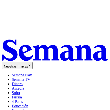
Nuestras marcas
Semana Play
Semana TV
Dinero
Arcadia
Soho
Opens
Fucsia
in
Opens
4 Patas
new
in
Educación
window
new