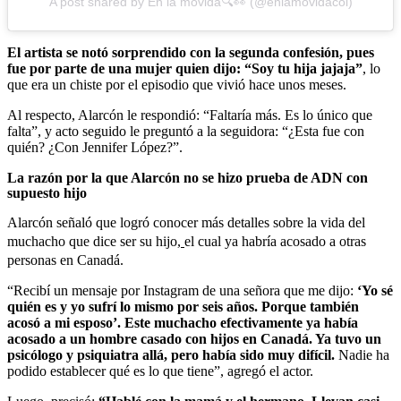
A post shared by En la movida🔍👀 (@enlamovidacol)
El artista se notó sorprendido con la segunda confesión, pues
fue por parte de una mujer quien dijo: “Soy tu hija jajaja”
, lo
que era un chiste por el episodio que vivió hace unos meses.
Al respecto, Alarcón le respondió: “Faltaría más. Es lo único que
falta”, y acto seguido le preguntó a la seguidora: “¿Esta fue con
quién? ¿Con Jennifer López?”.
La razón por la que Alarcón no se hizo prueba de ADN con
supuesto hijo
Alarcón señaló que logró conocer más detalles sobre la vida del
muchacho que dice ser su hijo
,
el cual ya habría acosado a otras
personas en Canadá.
“Recibí un mensaje por Instagram de una señora que me dijo:
‘Yo sé
quién es y yo sufrí lo mismo por seis años. Porque también
acosó a mi esposo’.
Este muchacho efectivamente ya había
acosado a un hombre casado con hijos en Canadá. Ya tuvo un
psicólogo y psiquiatra allá, pero había sido muy difícil.
Nadie ha
podido establecer qué es lo que tiene”, agregó el actor.