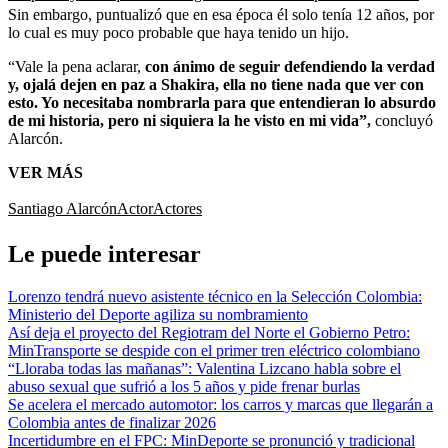
Sin embargo, puntualizó que en esa época él solo tenía 12 años, por
lo cual es muy poco probable que haya tenido un hijo.
“Vale la pena aclarar,
con ánimo de seguir defendiendo la verdad
y, ojalá dejen en paz a Shakira, ella no tiene nada que ver con
esto. Yo necesitaba nombrarla para que entendieran lo absurdo
de mi historia, pero ni siquiera la he visto en mi vida”,
concluyó
Alarcón.
VER MÁS
Santiago Alarcón
Actor
Actores
Le puede interesar
Lorenzo tendrá nuevo asistente técnico en la Selección Colombia:
Ministerio del Deporte agiliza su nombramiento
Así deja el proyecto del Regiotram del Norte el Gobierno Petro:
MinTransporte se despide con el primer tren eléctrico colombiano
“Lloraba todas las mañanas”: Valentina Lizcano habla sobre el
abuso sexual que sufrió a los 5 años y pide frenar burlas
Se acelera el mercado automotor: los carros y marcas que llegarán a
Colombia antes de finalizar 2026
Incertidumbre en el FPC: MinDeporte se pronunció y tradicional