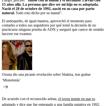
Luego, precisó:
“Hablé con la mamá y el hermano. Llevan casi
15 años allá. La persona que dice ser mi hijo no es adoptada.
Nació el 28 de octubre de 1992, nació en su casa por parto
natural.
Todo esto dicho por su mamá”.
El antioqueño, de igual manera, aprovechó el momento para
contarles a todos sus seguidores por qué tomó la decisión de no
practicarse ninguna prueba de ADN y aseguró que carece de sentido
hacerse ese examen.
Ozuna dio una picante revelación sobre Shakira, tras grabar
‘Monotonía’
De acuerdo con el reconocido artista,
el joven insiste en que es
adoptado y dice que fue entregado a una familia putativa en 1992
.