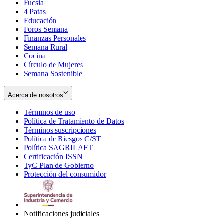
Fucsia
in
Opens
4 Patas
new
in
Educación
window
new
Foros Semana
window
Finanzas Personales
Semana Rural
Cocina
Círculo de Mujeres
Semana Sostenible
Acerca de nosotros
Términos de uso
Opens
Política de Tratamiento de Datos
in
Opens
Términos suscripciones
new
Opens
in
Política de Riesgos C/ST
window
in
Opens
new
Política SAGRILAFT
Opens
new
in
window
Certificación ISSN
Opens
in
window
new
TyC Plan de Gobierno
in
new
Opens
window
Protección del consumidor
new
window
in
Opens
window
new
in
window
new
window
Notificaciones judiciales