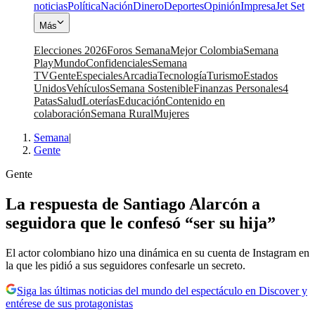
noticias
Política
Nación
Dinero
Deportes
Opinión
Impresa
Jet Set
Más
Elecciones 2026
Foros Semana
Mejor Colombia
Semana
Play
Mundo
Confidenciales
Semana
TV
Gente
Especiales
Arcadia
Tecnología
Turismo
Estados
Unidos
Vehículos
Semana Sostenible
Finanzas Personales
4
Patas
Salud
Loterías
Educación
Contenido en
colaboración
Semana Rural
Mujeres
Semana
|
Gente
Gente
La respuesta de Santiago Alarcón a
seguidora que le confesó “ser su hija”
El actor colombiano hizo una dinámica en su cuenta de Instagram en
la que les pidió a sus seguidores confesarle un secreto.
Siga las últimas noticias del mundo del espectáculo en Discover y
entérese de sus protagonistas