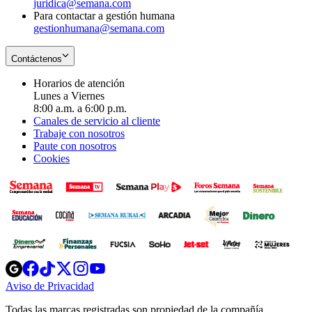
juridica@semana.com
Para contactar a gestión humana
gestionhumana@semana.com
Contáctenos
Horarios de atención
Lunes a Viernes
8:00 a.m. a 6:00 p.m.
Canales de servicio al cliente
Trabaje con nosotros
Paute con nosotros
Cookies
Opens
Opens
Opens
Opens
Opens
in
in
in
in
in
Aviso de Privacidad
Opens
new
new
new
new
new
in
window
window
window
window
window
Todas las marcas registradas son propiedad de la compañía
new