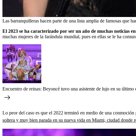
Las barranquilleras hacen parte de una lista amplia de famosas que ha
El 2023 se ha caracterizado por ser un año de muchas noticias en 
muchas mujeres de la farándula mundial, pues en ellas se le ha comuni
Encuentro de reinas: Beyoncé tuvo una asistente de lujo en su último c
Lo peor del caso es que el 2022 terminó en medio de una conmoción gi
soltera y muy bien parada en su nueva vida en Miami, ciudad donde re