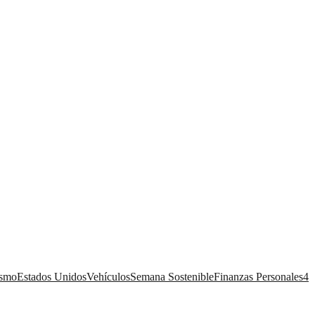
ismo
Estados Unidos
Vehículos
Semana Sostenible
Finanzas Personales
4