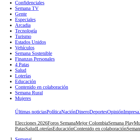
Confidenciales
Semana TV
Gente
Especiales
Arcadia
Tecnología
Turismo
Estados Unidos
Vehículos
Semana Sostenible
Finanzas Personales
4 Patas
Salud
Loterías
Educación
Contenido en colaboración
Semana Rural
Mujeres
Últimas noticias
Política
Nación
Dinero
Deportes
Opinión
Impresa
Elecciones 2026
Foros Semana
Mejor Colombia
Semana Play
Mu
Patas
Salud
Loterías
Educación
Contenido en colaboración
Seman
Semana
|