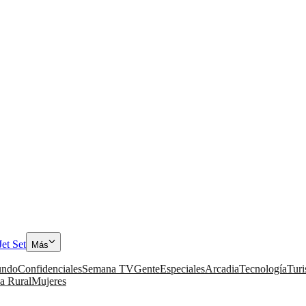
Jet Set
Más
ndo
Confidenciales
Semana TV
Gente
Especiales
Arcadia
Tecnología
Tur
a Rural
Mujeres