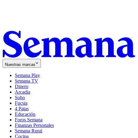
Nuestras marcas
Semana Play
Semana TV
Dinero
Arcadia
Soho
Opens
Fucsia
in
Opens
4 Patas
new
in
Educación
window
new
Foros Semana
window
Finanzas Personales
Semana Rural
Cocina