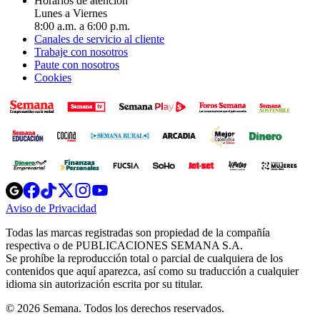
Horarios de atención
Lunes a Viernes
8:00 a.m. a 6:00 p.m.
Canales de servicio al cliente
Trabaje con nosotros
Paute con nosotros
Cookies
Opens
Opens
Opens
Opens
Opens
in
in
in
in
in
Aviso de Privacidad
Opens
new
new
new
new
new
in
window
window
window
window
window
Todas las marcas registradas son propiedad de la compañía
new
respectiva o de PUBLICACIONES SEMANA S.A.
window
Se prohíbe la reproducción total o parcial de cualquiera de los
contenidos que aquí aparezca, así como su traducción a cualquier
idioma sin autorización escrita por su titular.
© 2026 Semana. Todos los derechos reservados.