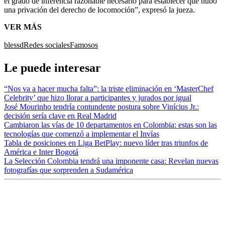
el grado de inferencia razonable necesario para establecer que hubo
una privación del derecho de locomoción”, expresó la jueza.
VER MÁS
blessd
Redes sociales
Famosos
Le puede interesar
“Nos va a hacer mucha falta”: la triste eliminación en ‘MasterChef
Celebrity’ que hizo llorar a participantes y jurados por igual
José Mourinho tendría contundente postura sobre Vinícius Jr.:
decisión sería clave en Real Madrid
Cambiaron las vías de 10 departamentos en Colombia: estas son las
tecnologías que comenzó a implementar el Invías
Tabla de posiciones en Liga BetPlay: nuevo líder tras triunfos de
América e Inter Bogotá
La Selección Colombia tendrá una imponente casa: Revelan nuevas
fotografías que sorprenden a Sudamérica