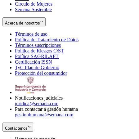
Círculo de Mujeres
Semana Sostenible
Acerca de nosotros
Términos de uso
Opens
Política de Tratamiento de Datos
in
Opens
Términos suscripciones
new
Opens
in
Política de Riesgos C/ST
window
in
Opens
new
Política SAGRILAFT
Opens
new
in
window
Certificación ISSN
Opens
in
window
new
TyC Plan de Gobierno
in
new
Opens
window
Protección del consumidor
new
window
in
Opens
window
new
in
window
new
window
Notificaciones judiciales
juridica@semana.com
Para contactar a gestión humana
gestionhumana@semana.com
Contáctenos