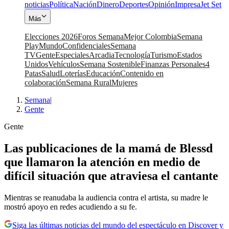
noticias
Política
Nación
Dinero
Deportes
Opinión
Impresa
Jet Set
Más
Elecciones 2026
Foros Semana
Mejor Colombia
Semana
Play
Mundo
Confidenciales
Semana
TV
Gente
Especiales
Arcadia
Tecnología
Turismo
Estados
Unidos
Vehículos
Semana Sostenible
Finanzas Personales
4
Patas
Salud
Loterías
Educación
Contenido en
colaboración
Semana Rural
Mujeres
Semana
|
Gente
Gente
Las publicaciones de la mamá de Blessd
que llamaron la atención en medio de
difícil situación que atraviesa el cantante
Mientras se reanudaba la audiencia contra el artista, su madre le
mostró apoyo en redes acudiendo a su fe.
Siga las últimas noticias del mundo del espectáculo en Discover y