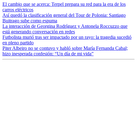
El cambio que se acerca: Terpel prepara su red para la era de los
carros eléctricos
Así quedó la clasificación general del Tour de Polonia: Santiago
Buitrago sube como espuma
La interacción de Georgina Rodríguez y Antonela Roccuzzo que
está generando conversación en redes
Futbolista murió tras ser impactado por un rayo: la tragedia sucedió
en pleno partido
Piter Albeiro no se contuvo y habló sobre María Fernanda Cabal;
hizo inesperada confesión: “Un día de mi vida”