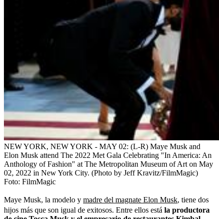
NEW YORK, NEW YORK - MAY 02: (L-R) Maye Musk and
Elon Musk attend The 2022 Met Gala Celebrating "In America: An
Anthology of Fashion" at The Metropolitan Museum of Art on May
02, 2022 in New York City. (Photo by Jeff Kravitz/FilmMagic)
Foto:
FilmMagic
Maye Musk, la modelo y
madre del magnate Elon Musk
, tiene dos
hijos más que son igual de exitosos. Entre ellos está
la productora
de cine Tosca Musk y el empresario de restaurantes Kimbal