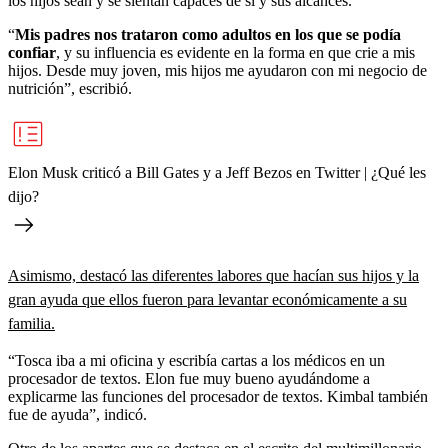
los hijos sean y se sientan capaces de sí y sus alcances.
“
Mis padres nos trataron como adultos en los que se podía
confiar
, y su influencia es evidente en la forma en que crie a mis
hijos. Desde muy joven, mis hijos me ayudaron con mi negocio de
nutrición”, escribió.
Elon Musk criticó a Bill Gates y a Jeff Bezos en Twitter | ¿Qué les
dijo?
Asimismo, destacó las diferentes labores que hacían sus hijos y la
gran ayuda que ellos fueron para levantar económicamente a su
familia.
“Tosca iba a mi oficina y escribía cartas a los médicos en un
procesador de textos. Elon fue muy bueno ayudándome a
explicarme las funciones del procesador de textos. Kimbal también
fue de ayuda”, indicó.