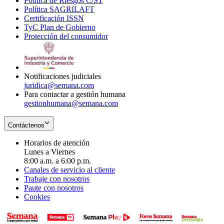
Política de Riesgos C/ST
window
in
Opens
new
Política SAGRILAFT
Opens
new
in
window
Certificación ISSN
Opens
in
window
new
TyC Plan de Gobierno
in
new
Opens
window
Protección del consumidor
new
window
in
Opens
window
new
in
window
new
window
Notificaciones judiciales
juridica@semana.com
Para contactar a gestión humana
gestionhumana@semana.com
Contáctenos
Horarios de atención
Lunes a Viernes
8:00 a.m. a 6:00 p.m.
Canales de servicio al cliente
Trabaje con nosotros
Paute con nosotros
Cookies