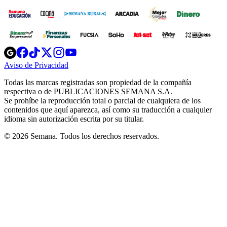
Opens
Opens
Opens
Opens
Opens
in
in
in
in
in
Aviso de Privacidad
Opens
new
new
new
new
new
in
window
window
window
window
window
Todas las marcas registradas son propiedad de la compañía
new
respectiva o de PUBLICACIONES SEMANA S.A.
window
Se prohíbe la reproducción total o parcial de cualquiera de los
contenidos que aquí aparezca, así como su traducción a cualquier
idioma sin autorización escrita por su titular.
© 2026 Semana. Todos los derechos reservados.