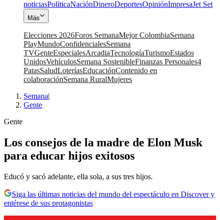
noticias
Política
Nación
Dinero
Deportes
Opinión
Impresa
Jet Set
Más
Elecciones 2026
Foros Semana
Mejor Colombia
Semana
Play
Mundo
Confidenciales
Semana
TV
Gente
Especiales
Arcadia
Tecnología
Turismo
Estados
Unidos
Vehículos
Semana Sostenible
Finanzas Personales
4
Patas
Salud
Loterías
Educación
Contenido en
colaboración
Semana Rural
Mujeres
Semana
|
Gente
Gente
Los consejos de la madre de Elon Musk
para educar hijos exitosos
Educó y sacó adelante, ella sola, a sus tres hijos.
Siga las últimas noticias del mundo del espectáculo en Discover y
entérese de sus protagonistas