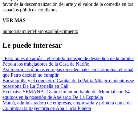
favor de la descentralización del arte y el valor de la comedia en los
espacios públicos cotidianos.
VER MÁS
humorista
muerte
Famosos
Fallecimiento
Le puede interesar
“Esto no es un adiós”: el sentido mensaje de despedida de la familia
Petro a los trabajadores de la Casa de Nariño
Así fueron las últimas entregas presidenciales en Colombia: el ritual
que Petro decidió no cumplir
Barranquilla y el concierto ‘Capital de la Patria Milagro’ mientras se
posesiona De La Espriella en Cali
Exclusiva SEMANA: Gianni Infantino habló del Mundial con 64
equipos en la posesión de Abelardo De La Espriella
Mamá, administradora de empresas, empresaria y primera dama de
Colombia: la trayectoria de Ana Lucía Pineda