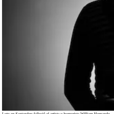
Luto en Santander: falleció el artista y humorista William Hernando