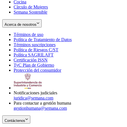
Cocina
Círculo de Mujeres
Semana Sostenible
Acerca de nosotros
Términos de uso
Opens
Política de Tratamiento de Datos
in
Opens
Términos suscripciones
new
Opens
in
Política de Riesgos C/ST
window
in
Opens
new
Política SAGRILAFT
Opens
new
in
window
Certificación ISSN
Opens
in
window
new
TyC Plan de Gobierno
in
new
Opens
window
Protección del consumidor
new
window
in
Opens
window
new
in
window
new
window
Notificaciones judiciales
juridica@semana.com
Para contactar a gestión humana
gestionhumana@semana.com
Contáctenos