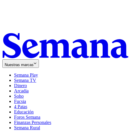
Nuestras marcas
Semana Play
Semana TV
Dinero
Arcadia
Soho
Opens
Fucsia
in
Opens
4 Patas
new
in
Educación
window
new
Foros Semana
window
Finanzas Personales
Semana Rural