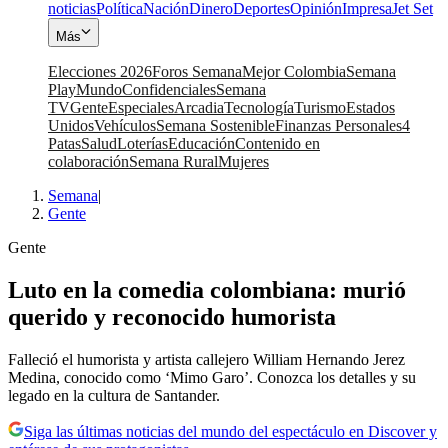
noticias
Política
Nación
Dinero
Deportes
Opinión
Impresa
Jet Set
Más
Elecciones 2026
Foros Semana
Mejor Colombia
Semana
Play
Mundo
Confidenciales
Semana
TV
Gente
Especiales
Arcadia
Tecnología
Turismo
Estados
Unidos
Vehículos
Semana Sostenible
Finanzas Personales
4
Patas
Salud
Loterías
Educación
Contenido en
colaboración
Semana Rural
Mujeres
Semana
|
Gente
Gente
Luto en la comedia colombiana: murió
querido y reconocido humorista
Falleció el humorista y artista callejero William Hernando Jerez
Medina, conocido como ‘Mimo Garo’. Conozca los detalles y su
legado en la cultura de Santander.
Siga las últimas noticias del mundo del espectáculo en Discover y