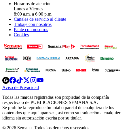
Horarios de atención
Lunes a Viernes
8:00 a.m. a 6:00 p.m.
Canales de servicio al cliente
Trabaje con nosotros
Paute con nosotros
Cookies
Opens
Opens
Opens
Opens
Opens
in
in
in
in
in
Aviso de Privacidad
Opens
new
new
new
new
new
in
window
window
window
window
window
Todas las marcas registradas son propiedad de la compañía
new
respectiva o de PUBLICACIONES SEMANA S.A.
window
Se prohíbe la reproducción total o parcial de cualquiera de los
contenidos que aquí aparezca, así como su traducción a cualquier
idioma sin autorización escrita por su titular.
© 2026 Semana. Todos los derechos reservados.