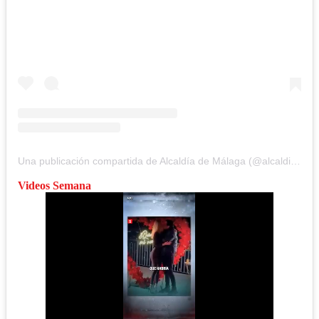
Una publicación compartida de Alcaldía de Málaga (@alcaldiamunicipaldemalaga)
Videos Semana