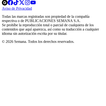
Opens
Opens
Opens
Opens
Opens
in
in
in
in
in
Aviso de Privacidad
Opens
new
new
new
new
new
in
window
window
window
window
window
Todas las marcas registradas son propiedad de la compañía
new
respectiva o de PUBLICACIONES SEMANA S.A.
window
Se prohíbe la reproducción total o parcial de cualquiera de los
contenidos que aquí aparezca, así como su traducción a cualquier
idioma sin autorización escrita por su titular.
© 2026 Semana. Todos los derechos reservados.