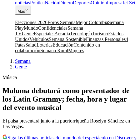
noticias
Política
Nación
Dinero
Deportes
Opinión
Impresa
Jet Set
Más
Elecciones 2026
Foros Semana
Mejor Colombia
Semana
Play
Mundo
Confidenciales
Semana
TV
Gente
Especiales
Arcadia
Tecnología
Turismo
Estados
Unidos
Vehículos
Semana Sostenible
Finanzas Personales
4
Patas
Salud
Loterías
Educación
Contenido en
colaboración
Semana Rural
Mujeres
Semana
|
Gente
Música
Maluma debutará como presentador de
los Latin Grammy; fecha, hora y lugar
del evento musical
El paisa presentará junto a la puertorriqueña Roselyn Sánchez en
Las Vegas.
Siga las últimas noticias del mundo del espectáculo en Discover y