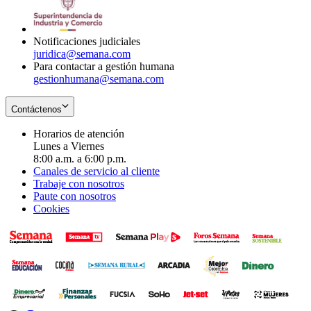
window
new
window
Notificaciones judiciales
juridica@semana.com
Para contactar a gestión humana
gestionhumana@semana.com
Contáctenos
Horarios de atención
Lunes a Viernes
8:00 a.m. a 6:00 p.m.
Canales de servicio al cliente
Trabaje con nosotros
Paute con nosotros
Cookies