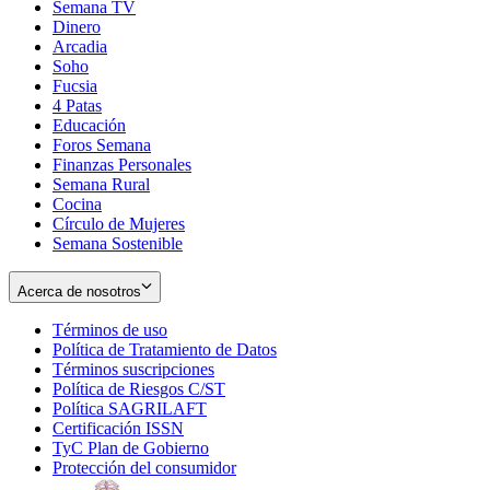
Semana TV
Dinero
Arcadia
Soho
Opens
Fucsia
in
Opens
4 Patas
new
in
Educación
window
new
Foros Semana
window
Finanzas Personales
Semana Rural
Cocina
Círculo de Mujeres
Semana Sostenible
Acerca de nosotros
Términos de uso
Opens
Política de Tratamiento de Datos
in
Opens
Términos suscripciones
new
Opens
in
Política de Riesgos C/ST
window
in
Opens
new
Política SAGRILAFT
Opens
new
in
window
Certificación ISSN
Opens
in
window
new
TyC Plan de Gobierno
in
new
Opens
window
Protección del consumidor
new
window
in
Opens
window
new
in