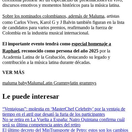
discursos emotivos y momentos históricos para la música latina.
Sobre los nominados colombianos, además de Maluma
, artistas
como Carlos Vives, Karol G y J Balvin también figuran en la lista
de candidatos para varios premios, reafirmando la fuerza de
Colombia en la industria musical internacional.
El importante evento tendrá como
especial homenaje a
Raphael
, reconocido como persona del año 2025
por la
Academia Latina de la Grabación, destacando su legado y
contribución a la música latina durante décadas.
VER MÁS
maluma baby
Maluma
Latin Grammy
latin grammys
Le puede interesar
“Ventajosas”: molestia en ‘MasterChef Celebrity’ por la ventaja de
tiempo en el atril que desató la furia de los participantes
No se retira en La Vuelta a España: Nairo Quintana confirma cuál
será su última competencia antes del retiro
El último decreto del MinTransporte de Petro: estos son los cambios