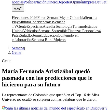
noticias
Política
Nación
Dinero
Deportes
Opinión
Impresa
Jet Set
Más
Elecciones 2026
Foros Semana
Mejor Colombia
Semana
Play
Mundo
Confidenciales
Semana
TV
Gente
Especiales
Arcadia
Tecnología
Turismo
Estados
Unidos
Vehículos
Semana Sostenible
Finanzas Personales
4
Patas
Salud
Loterías
Educación
Contenido en
colaboración
Semana Rural
Mujeres
Semana
|
Gente
Gente
María Fernanda Aristizábal quedó
pasmada con las predicciones que le
hicieron para su futuro
La representante de Colombia que quedó en el Top 16 de Miss
Universo no ocultó su sorpresa con las palabras que le dieron.
Siga las últimas noticias del mundo del espectáculo en Discover y