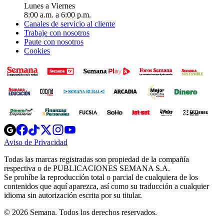
Lunes a Viernes
8:00 a.m. a 6:00 p.m.
Canales de servicio al cliente
Trabaje con nosotros
Paute con nosotros
Cookies
Opens
Opens
Opens
Opens
Opens
in
in
in
in
in
Aviso de Privacidad
Opens
new
new
new
new
new
in
window
window
window
window
window
Todas las marcas registradas son propiedad de la compañía
new
respectiva o de PUBLICACIONES SEMANA S.A.
window
Se prohíbe la reproducción total o parcial de cualquiera de los
contenidos que aquí aparezca, así como su traducción a cualquier
idioma sin autorización escrita por su titular.
© 2026 Semana. Todos los derechos reservados.