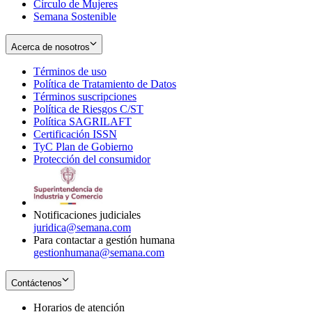
Círculo de Mujeres
Semana Sostenible
Acerca de nosotros
Términos de uso
Opens
Política de Tratamiento de Datos
in
Opens
Términos suscripciones
new
Opens
in
Política de Riesgos C/ST
window
in
Opens
new
Política SAGRILAFT
Opens
new
in
window
Certificación ISSN
Opens
in
window
new
TyC Plan de Gobierno
in
new
Opens
window
Protección del consumidor
new
window
in
Opens
window
new
in
window
new
window
Notificaciones judiciales
juridica@semana.com
Para contactar a gestión humana
gestionhumana@semana.com
Contáctenos
Horarios de atención