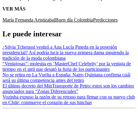
VER MÁS
María Fernanda Aristizabal
Buen día Colombia
Predicciones
Le puede interesar
¿Silvia Tcherassi vestirá a Ana Lucía Pineda en la posesión
presidencial? Así podría lucir la nueva primera dama siguiendo la
tradición de la moda colombiana
“Ventajosas”: molestia en ‘MasterChef Celebrity’ por la ventaja de
tiempo en el atril que desató la furia de los participantes
No se retira en La Vuelta a España: Nairo Quintana confirma cuál
será su última competencia antes del retiro
El último decreto del MinTransporte de Petro: estos son los cambios
anunciados para “Zonas Diferenciales”
Vozinha expuso la razón de su retraso para firmar con su nuevo club
en Chile: conmueve el corazón de sus hinchas