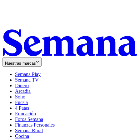
Nuestras marcas
Semana Play
Semana TV
Dinero
Arcadia
Soho
Opens
Fucsia
in
Opens
4 Patas
new
in
Educación
window
new
Foros Semana
window
Finanzas Personales
Semana Rural
Cocina