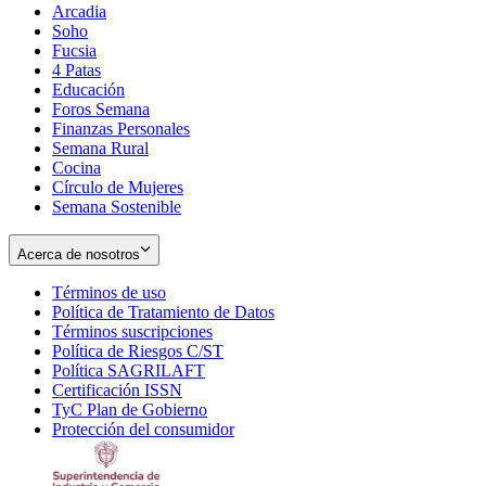
Arcadia
Soho
Opens
Fucsia
in
Opens
4 Patas
new
in
Educación
window
new
Foros Semana
window
Finanzas Personales
Semana Rural
Cocina
Círculo de Mujeres
Semana Sostenible
Acerca de nosotros
Términos de uso
Opens
Política de Tratamiento de Datos
in
Opens
Términos suscripciones
new
Opens
in
Política de Riesgos C/ST
window
in
Opens
new
Política SAGRILAFT
Opens
new
in
window
Certificación ISSN
Opens
in
window
new
TyC Plan de Gobierno
in
new
Opens
window
Protección del consumidor
new
window
in
Opens
window
new
in
window
new