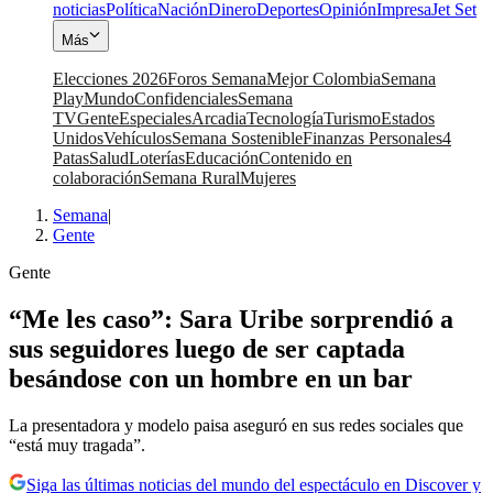
noticias
Política
Nación
Dinero
Deportes
Opinión
Impresa
Jet Set
Más
Elecciones 2026
Foros Semana
Mejor Colombia
Semana
Play
Mundo
Confidenciales
Semana
TV
Gente
Especiales
Arcadia
Tecnología
Turismo
Estados
Unidos
Vehículos
Semana Sostenible
Finanzas Personales
4
Patas
Salud
Loterías
Educación
Contenido en
colaboración
Semana Rural
Mujeres
Semana
|
Gente
Gente
“Me les caso”: Sara Uribe sorprendió a
sus seguidores luego de ser captada
besándose con un hombre en un bar
La presentadora y modelo paisa aseguró en sus redes sociales que
“está muy tragada”.
Siga las últimas noticias del mundo del espectáculo en Discover y