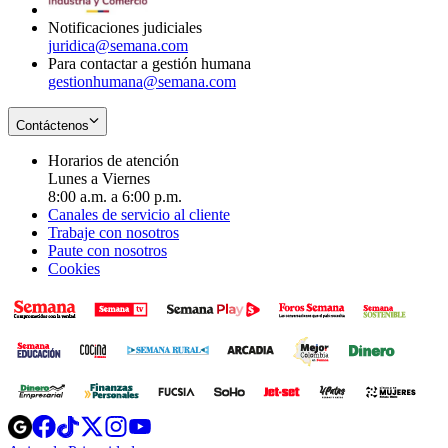
window
Notificaciones judiciales
juridica@semana.com
Para contactar a gestión humana
gestionhumana@semana.com
Contáctenos
Horarios de atención
Lunes a Viernes
8:00 a.m. a 6:00 p.m.
Canales de servicio al cliente
Trabaje con nosotros
Paute con nosotros
Cookies
Opens
Opens
Opens
Opens
Opens
in
in
in
in
in