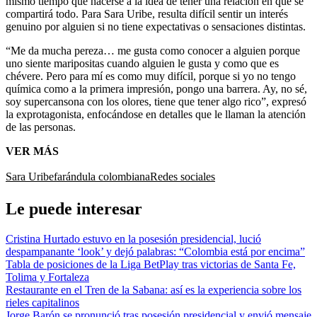
mismo tiempo que hacerse a la idea de tener una relación en que se
compartirá todo. Para Sara Uribe, resulta difícil sentir un interés
genuino por alguien si no tiene expectativas o sensaciones distintas.
“Me da mucha pereza… me gusta como conocer a alguien porque
uno siente maripositas cuando alguien le gusta y como que es
chévere. Pero para mí es como muy difícil, porque si yo no tengo
química como a la primera impresión, pongo una barrera. Ay, no sé,
soy supercansona con los olores, tiene que tener algo rico”, expresó
la exprotagonista, enfocándose en detalles que le llaman la atención
de las personas.
VER MÁS
Sara Uribe
farándula colombiana
Redes sociales
Le puede interesar
Cristina Hurtado estuvo en la posesión presidencial, lució
despampanante ‘look’ y dejó palabras: “Colombia está por encima”
Tabla de posiciones de la Liga BetPlay tras victorias de Santa Fe,
Tolima y Fortaleza
Restaurante en el Tren de la Sabana: así es la experiencia sobre los
rieles capitalinos
Jorge Barón se pronunció tras posesión presidencial y envió mensaje