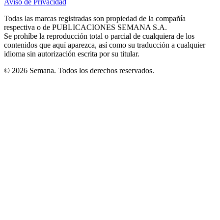
Aviso de Privacidad
Opens
new
new
new
new
new
in
window
window
window
window
window
Todas las marcas registradas son propiedad de la compañía
new
respectiva o de PUBLICACIONES SEMANA S.A.
window
Se prohíbe la reproducción total o parcial de cualquiera de los
contenidos que aquí aparezca, así como su traducción a cualquier
idioma sin autorización escrita por su titular.
© 2026 Semana. Todos los derechos reservados.