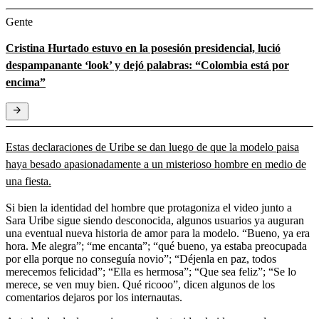
Gente
Cristina Hurtado estuvo en la posesión presidencial, lució
despampanante ‘look’ y dejó palabras: “Colombia está por
encima”
Estas declaraciones de Uribe se dan luego de que la modelo paisa
haya besado apasionadamente a un misterioso hombre en medio de
una fiesta.
Si bien la identidad del hombre que protagoniza el video junto a
Sara Uribe sigue siendo desconocida, algunos usuarios ya auguran
una eventual nueva historia de amor para la modelo. “Bueno, ya era
hora. Me alegra”; “me encanta”; “qué bueno, ya estaba preocupada
por ella porque no conseguía novio”; “Déjenla en paz, todos
merecemos felicidad”; “Ella es hermosa”; “Que sea feliz”; “Se lo
merece, se ven muy bien. Qué ricooo”, dicen algunos de los
comentarios dejaros por los internautas.