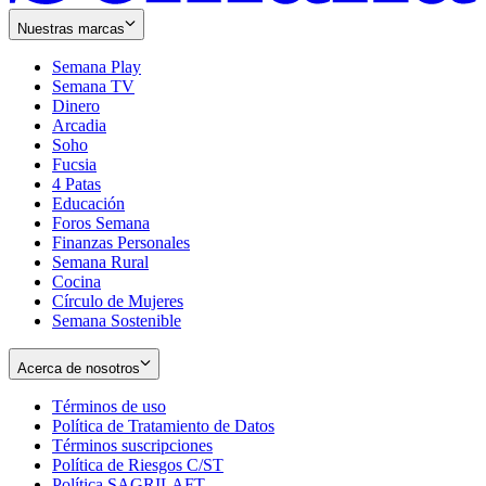
Nuestras marcas
Semana Play
Semana TV
Dinero
Arcadia
Soho
Opens
Fucsia
in
Opens
4 Patas
new
in
Educación
window
new
Foros Semana
window
Finanzas Personales
Semana Rural
Cocina
Círculo de Mujeres
Semana Sostenible
Acerca de nosotros
Términos de uso
Opens
Política de Tratamiento de Datos
in
Opens
Términos suscripciones
new
Opens
in
Política de Riesgos C/ST
window
in
Opens
new
Política SAGRILAFT
Opens
new
in
window