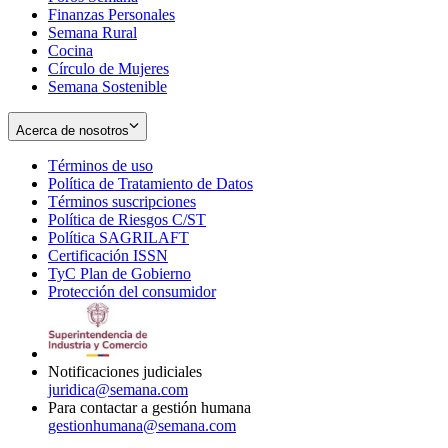
Finanzas Personales
Semana Rural
Cocina
Círculo de Mujeres
Semana Sostenible
Acerca de nosotros
Términos de uso
Opens
Política de Tratamiento de Datos
in
Opens
Términos suscripciones
new
Opens
in
Política de Riesgos C/ST
window
in
Opens
new
Política SAGRILAFT
Opens
new
in
window
Certificación ISSN
Opens
in
window
new
TyC Plan de Gobierno
in
new
Opens
window
Protección del consumidor
new
window
in
Opens
window
new
in
window
new
window
Notificaciones judiciales
juridica@semana.com
Para contactar a gestión humana
gestionhumana@semana.com