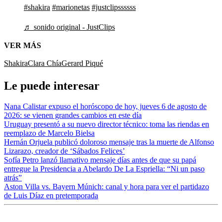
#shakira
#marionetas
#justclipssssss
♬ sonido original - JustClips
VER MÁS
Shakira
Clara Chía
Gerard Piqué
Le puede interesar
Nana Calistar expuso el horóscopo de hoy, jueves 6 de agosto de
2026: se vienen grandes cambios en este día
Uruguay presentó a su nuevo director técnico: toma las riendas en
reemplazo de Marcelo Bielsa
Hernán Orjuela publicó doloroso mensaje tras la muerte de Alfonso
Lizarazo, creador de ‘Sábados Felices’
Sofía Petro lanzó llamativo mensaje días antes de que su papá
entregue la Presidencia a Abelardo De La Espriella: “Ni un paso
atrás”
Aston Villa vs. Bayern Múnich: canal y hora para ver el partidazo
de Luis Díaz en pretemporada