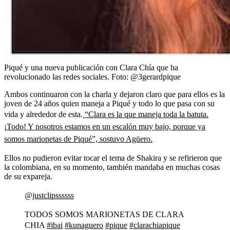
Piqué y una nueva publicación con Clara Chía que ha
revolucionado las redes sociales.
Foto:
@3gerardpique
Ambos continuaron con la charla y dejaron claro que para ellos es la
joven de 24 años quien maneja a Piqué y todo lo que pasa con su
vida y alrededor de esta.
“Clara es la que maneja toda la batuta.
¡Todo! Y nosotros estamos en un escalón muy bajo, porque ya
somos marionetas de Piqué”, sostuvo Agüero.
Ellos no pudieron evitar tocar el tema de Shakira y se refirieron que
la colombiana, en su momento, también mandaba en muchas cosas
de su expareja.
@justclipssssss
TODOS SOMOS MARIONETAS DE CLARA
CHIA
#ibai
#kunaguero
#pique
#clarachiapique