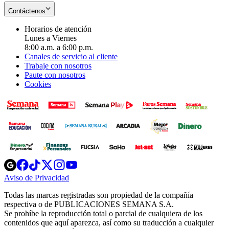
Contáctenos
Horarios de atención
Lunes a Viernes
8:00 a.m. a 6:00 p.m.
Canales de servicio al cliente
Trabaje con nosotros
Paute con nosotros
Cookies
Opens
Opens
Opens
Opens
Opens
in
in
in
in
in
Aviso de Privacidad
Opens
new
new
new
new
new
in
window
window
window
window
window
Todas las marcas registradas son propiedad de la compañía
new
respectiva o de PUBLICACIONES SEMANA S.A.
window
Se prohíbe la reproducción total o parcial de cualquiera de los
contenidos que aquí aparezca, así como su traducción a cualquier