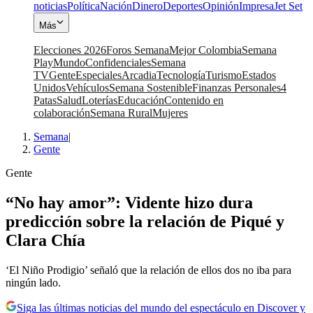
noticias
Política
Nación
Dinero
Deportes
Opinión
Impresa
Jet Set
Más
Elecciones 2026
Foros Semana
Mejor Colombia
Semana
Play
Mundo
Confidenciales
Semana
TV
Gente
Especiales
Arcadia
Tecnología
Turismo
Estados
Unidos
Vehículos
Semana Sostenible
Finanzas Personales
4
Patas
Salud
Loterías
Educación
Contenido en
colaboración
Semana Rural
Mujeres
Semana
|
Gente
Gente
“No hay amor”: Vidente hizo dura
predicción sobre la relación de Piqué y
Clara Chía
‘El Niño Prodigio’ señaló que la relación de ellos dos no iba para
ningún lado.
Siga las últimas noticias del mundo del espectáculo en Discover y