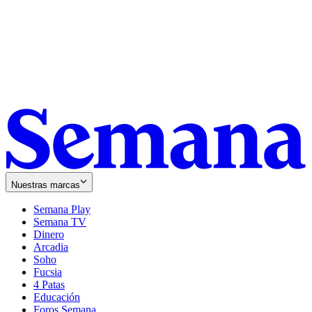
Nuestras marcas
Semana Play
Semana TV
Dinero
Arcadia
Soho
Opens
Fucsia
in
Opens
4 Patas
new
in
Educación
window
new
Foros Semana
window