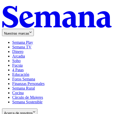
Nuestras marcas
Semana Play
Semana TV
Dinero
Arcadia
Soho
Opens
Fucsia
in
Opens
4 Patas
new
in
Educación
window
new
Foros Semana
window
Finanzas Personales
Semana Rural
Cocina
Círculo de Mujeres
Semana Sostenible
Acerca de nosotros