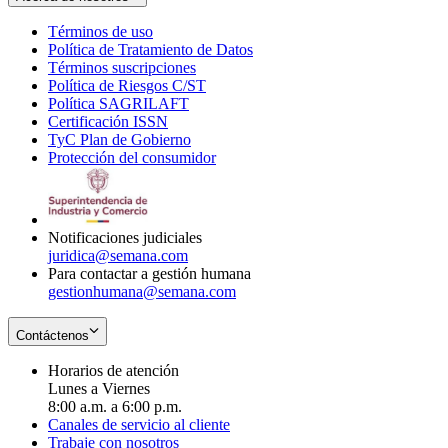
Términos de uso
Opens
Política de Tratamiento de Datos
in
Opens
Términos suscripciones
new
Opens
in
Política de Riesgos C/ST
window
in
Opens
new
Política SAGRILAFT
Opens
new
in
window
Certificación ISSN
Opens
in
window
new
TyC Plan de Gobierno
in
new
Opens
window
Protección del consumidor
new
window
in
Opens
window
new
in
window
new
window
Notificaciones judiciales
juridica@semana.com
Para contactar a gestión humana
gestionhumana@semana.com
Contáctenos
Horarios de atención
Lunes a Viernes
8:00 a.m. a 6:00 p.m.
Canales de servicio al cliente
Trabaje con nosotros