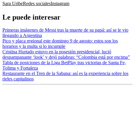
Sara Uribe
Redes sociales
Instagram
Le puede interesar
Primeras imágenes de Messi tras la muerte de su papá: así se le vio
llegando a Argentina
Pico y placa regional este domingo 9 de agosto: estos son los
horarios y la multa si lo incumple
Cristina Hurtado estuvo en la posesión presidencial, lució
despampanante ‘look’ y dejó palabras: “Colombia está por encima”
Tabla de posiciones de la Liga BetPlay tras victorias de Santa Fe,
Tolima y Fortaleza
Restaurante en el Tren de la Sabana: así es la experiencia sobre los
rieles capitalinos