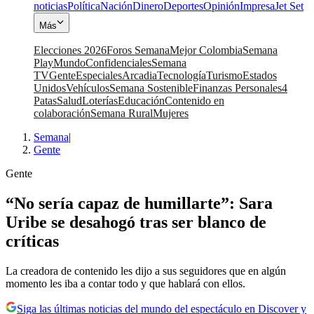
noticias
Política
Nación
Dinero
Deportes
Opinión
Impresa
Jet Set
Más
Elecciones 2026
Foros Semana
Mejor Colombia
Semana
Play
Mundo
Confidenciales
Semana
TV
Gente
Especiales
Arcadia
Tecnología
Turismo
Estados
Unidos
Vehículos
Semana Sostenible
Finanzas Personales
4
Patas
Salud
Loterías
Educación
Contenido en
colaboración
Semana Rural
Mujeres
Semana
|
Gente
Gente
“No sería capaz de humillarte”: Sara
Uribe se desahogó tras ser blanco de
críticas
La creadora de contenido les dijo a sus seguidores que en algún
momento les iba a contar todo y que hablará con ellos.
Siga las últimas noticias del mundo del espectáculo en Discover y