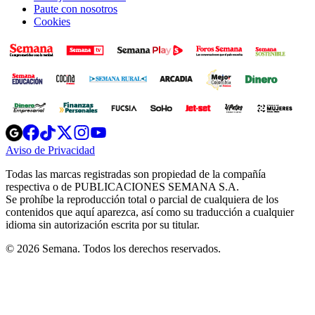
Paute con nosotros
Cookies
Opens
Opens
Opens
Opens
Opens
in
in
in
in
in
Aviso de Privacidad
Opens
new
new
new
new
new
in
window
window
window
window
window
Todas las marcas registradas son propiedad de la compañía
new
respectiva o de PUBLICACIONES SEMANA S.A.
window
Se prohíbe la reproducción total o parcial de cualquiera de los
contenidos que aquí aparezca, así como su traducción a cualquier
idioma sin autorización escrita por su titular.
© 2026 Semana. Todos los derechos reservados.