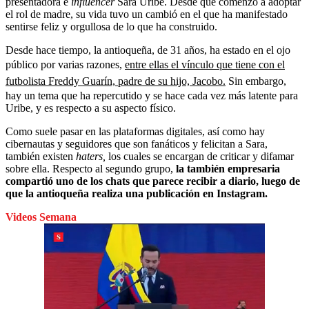
presentadora e
influencer
Sara Uribe. Desde que comenzó a adoptar
el rol de madre, su vida tuvo un cambió en el que ha manifestado
sentirse feliz y orgullosa de lo que ha construido.
Desde hace tiempo, la antioqueña, de 31 años, ha estado en el ojo
público por varias razones,
entre ellas el vínculo que tiene con el
futbolista Freddy Guarín, padre de su hijo, Jacobo.
Sin embargo,
hay un tema que ha repercutido y se hace cada vez más latente para
Uribe, y es respecto a su aspecto físico.
Como suele pasar en las plataformas digitales, así como hay
cibernautas y seguidores que son fanáticos y felicitan a Sara,
también existen
haters,
los cuales se encargan de criticar y difamar
sobre ella. Respecto al segundo grupo,
la también empresaria
compartió uno de los chats que parece recibir a diario, luego de
que la antioqueña realiza una publicación en Instagram.
Videos Semana