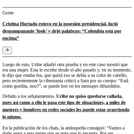
Gente
Cristina Hurtado estuvo en la posesión presidencial, lució
despampanante ‘look’ y dejó palabras: “Colombia está por
encima”
Luego de esto, Uribe añadió otra prueba y en este caso mostró que
era una mujer. Esta le escribe desde el año pasado y, en su momento,
le dijo que estaba fea, que quizá eso se debía a su color de cabello,
pero recientemente la cibernauta criticó a Sara por su cuerpo: “Está
como gordita, noo?”, se puede leer en los mensajes difundidos.
Debido a los señalamientos,
Uribe no quiso quedarse callada,
pues así como a ella le pasa este tipo de situaciones, a miles de
mujeres y hombres en redes sociales les puede estar ocurriendo
lo mismo.
En la publicación de los chats, la antioqueña consignó: “Vamos a
darle amor a esta mujer que se nota que lo necesita. Por ser